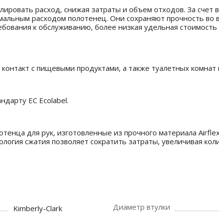
лировать расход, снижая затраты и объем отходов. За счет
мальным расходом полотенец. Они сохраняют прочность во в
бования к обслуживанию, более низкая удельная стоимость 
онтакт с пищевыми продуктами, а также туалетных комнат 
дарту ЕС Ecolabel.
отенца для рук, изготовленные из прочного материала Airfl
логия сжатия позволяет сократить затраты, увеличивая кол
Диаметр втулки
Kimberly-Clark