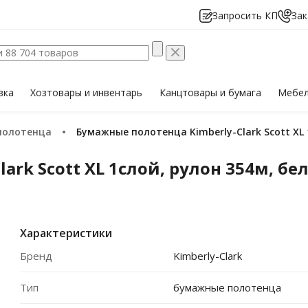
Запросить КП
Зак
вка
Хозтовары
и инвентарь
Канцтовары
и бумага
Мебе
полотенца
Бумажные полотенца Kimberly-Clark Scott XL 
rk Scott XL 1слой, рулон 354м, бел
Характеристики
Бренд
Kimberly-Clark
Тип
бумажные полотенца