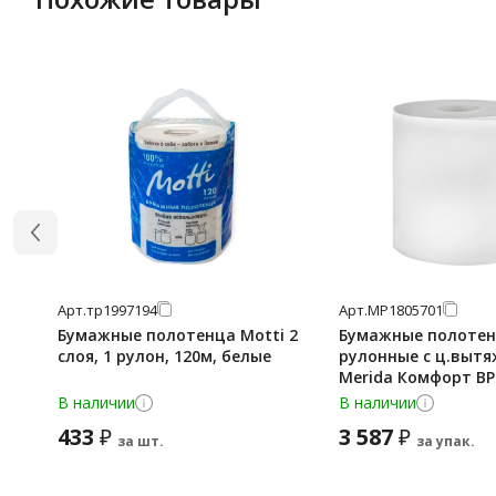
Арт.
тр1997194
Арт.
МР1805701
Бумажные полотенца Motti 2
Бумажные полоте
слоя, 1 рулон, 120м, белые
рулонные с ц.выт
Merida Комфорт BP
2 слоя, белые, 6 р
В наличии
В наличии
433
3 587
₽
₽
за шт.
за упак.