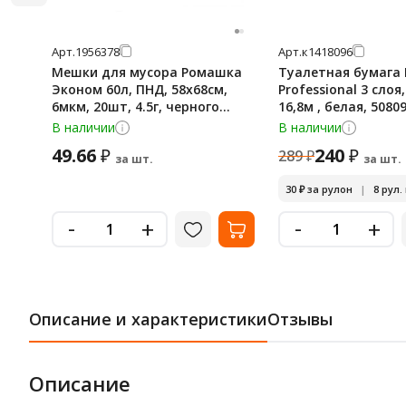
Арт.
1956378
Арт.
к1418096
Мешки для мусора Ромашка
Туалетная бумага 
Эконом 60л, ПНД, 58х68см,
Professional 3 слоя
6мкм, 20шт, 4.5г, черного
16,8м , белая, 5080
цвета, в рулоне
В наличии
В наличии
49.66
240
₽
₽
289
₽
за шт.
за шт.
30
₽
за рулон
|
8 рул.
-
-
+
+
Описание и характеристики
Отзывы
Описание