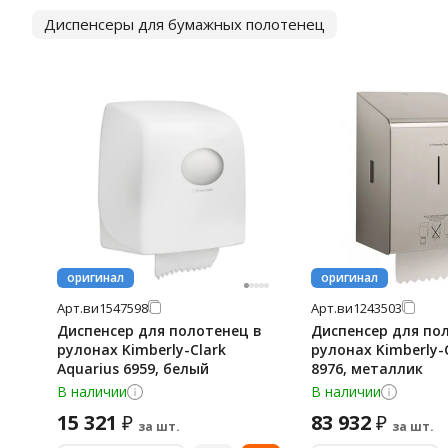
Диспенсеры для бумажных полотенец
оригинал
оригинал
Арт.
ви1547598
Арт.
ви1243503
Диспенсер для полотенец в
Диспенсер для по
рулонах Kimberly-Clark
рулонах Kimberly-
Aquarius 6959, белый
8976, металлик
В наличии
В наличии
15 321
83 932
₽
₽
за шт.
за шт.