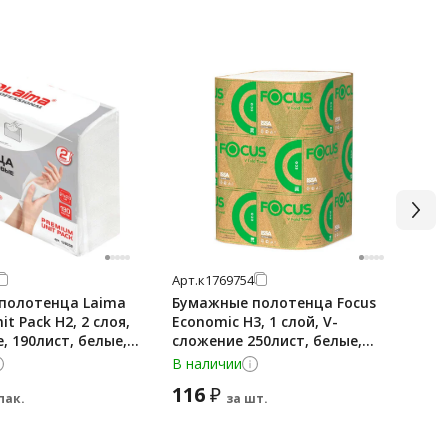
Арт.
к1769754
Арт
полотенца Laima
Бумажные полотенца Focus
Бу
t Pack H2, 2 слоя,
Economic H3, 1 слой, V-
2 
, 190лист, белые,
сложение 250лист, белые,
5083741
В наличии
В 
116
3 
₽
пак.
за шт.