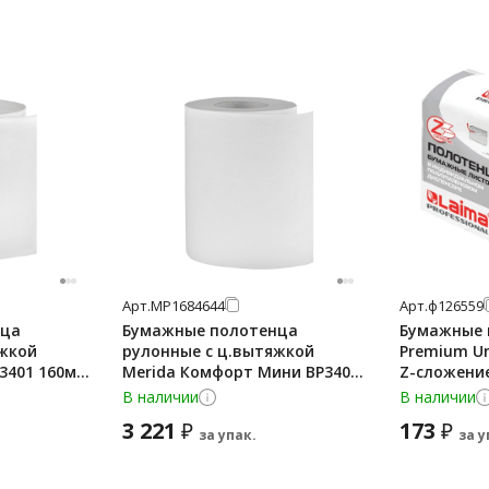
Арт.
МР1684644
Арт.
ф126559
нца
Бумажные полотенца
Бумажные 
яжкой
рулонные с ц.вытяжкой
Premium Uni
3401 160м,
Merida Комфорт Мини BP3402
Z-сложение
улонов
70м, 2 слоя, белые, 12 рулонов
126559
В наличии
В наличии
3 221
173
₽
₽
за упак.
за у