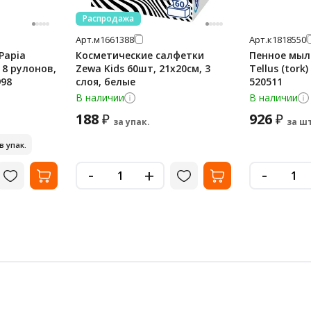
Распродажа
Арт.
м1661388
Арт.
к1818550
Papia
Косметические салфетки
Пенное мыл
, 8 рулонов,
Zewa Kids 60шт, 21х20см, 3
Tellus (tork)
998
слоя, белые
520511
В наличии
В наличии
188
926
₽
₽
за упак.
за шт
 в упак.
-
-
+