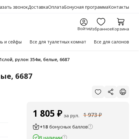
азать звонок
Доставка
Оплата
Бонусная программа
Контакты
Войти
Избранное
Корзина
ль
и сейфы
Все для
туалетных комнат
Все для
салонов
1слой, рулон 354м, белые, 6687
ые, 6687
1 805
₽
1 973
₽
за рул.
+18
бонусных баллов
В наличии