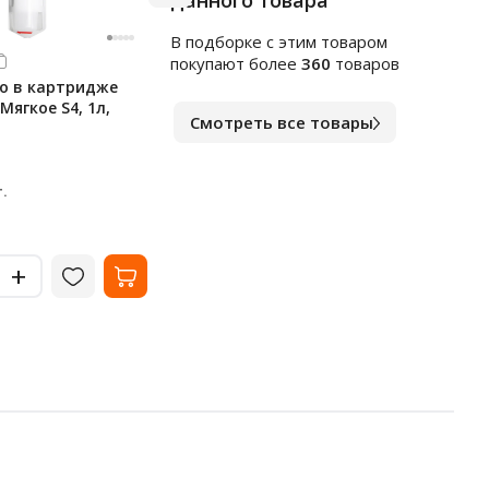
данного товара
В подборке c этим товаром
Арт.
к1564553
Арт.
в
покупают более
360
товаров
о в картридже
Индивидуальные покрытия
Чист
 Мягкое S4, 1л,
на унитаз Merida Stella, 1/4
сант
Смотреть все товары
сложения, 100 листов, С-89
1л, 
В наличии
В на
238
10
₽
.
за упак.
-
-
+
+