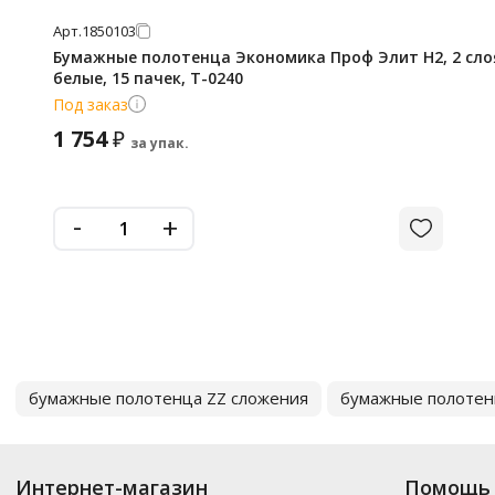
Арт.
1850103
Бумажные полотенца Экономика Проф Элит H2, 2 слоя
белые, 15 пачек, Т-0240
Под заказ
1 754
₽
за упак.
-
+
бумажные полотенца ZZ сложения
бумажные полотен
Интернет-магазин
Помощь 