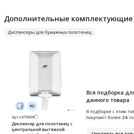
Дополнительные комплектующие
Диспенсеры для бумажных полотенец
Вся подборка дл
данного товара
В подборке c этим то
Арт.
к479409
покупают более
24
то
Диспенсер для полотенец с
центральной вытяжкой
Смотреть все тов