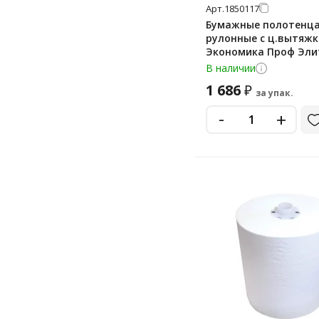
Арт.
1850117
Бумажные полотенц
рулонные с ц.вытяж
Экономика Проф Эли
Т-0157 150м, 2 слоя, б
В наличии
рулонов
1 686
₽
за упак.
-
+