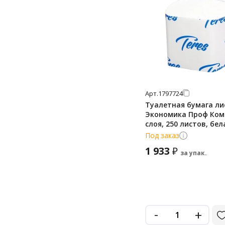
Арт.
1797724
Туалетная бумага ли
Экономика Проф Ком
слоя, 250 листов, бел
Т-0070
Под заказ
1 933
₽
за упак.
-
+