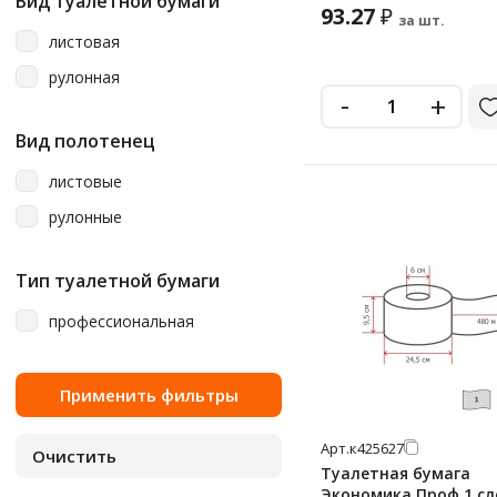
Вид туалетной бумаги
93.27
₽
за шт.
листовая
рулонная
-
+
Вид полотенец
листовые
рулонные
Тип туалетной бумаги
профессиональная
Арт.
к425627
Туалетная бумага
Экономика Проф 1 сл