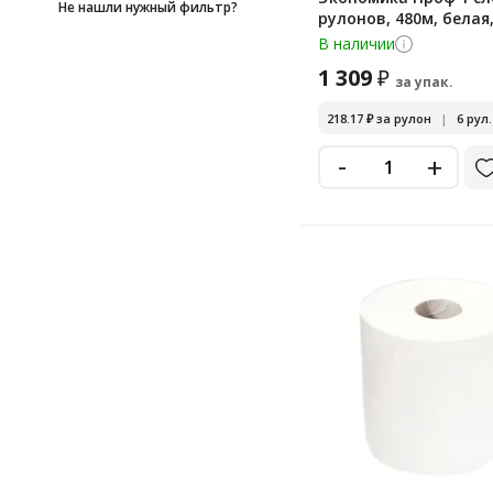
Не нашли нужный фильтр?
рулонов, 480м, белая,
В наличии
1 309
₽
за упак.
218.17
₽
за рулон
|
6 рул.
-
+