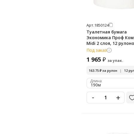
Арт.
1850124
Туалетная бумага
Экономика Проф Ко
Midi 2 слоя, 12 рулоно
белая, Т-0080
Под заказ
1 965
₽
за упак.
163.75
₽
за рулон
|
12 рул
Длина
190м
-
+