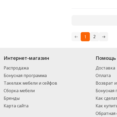
2
1
Купить
Экономика Проф
по цене от 65.17
₽
до 4 349
₽
. В ассортименте 
Интернет-магазин
Помощь 
Вы можете выбрать нужный товар и добавить его в корзину для дальней
партнерской транспортной компанией DPD. Для постоянных клиентов -
Распродажа
Доставка
Бонусная программа
Оплата
Такелаж мебели и сейфов
Возврат и
Сборка мебели
Бонусная
Бренды
Как сдела
Карта сайта
Как купит
Обратная 