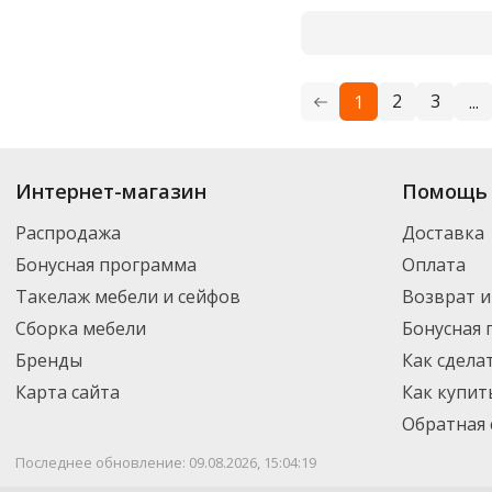
500 г
500 мл
560 г
2
3
1
...
5600
60 л
65 г
Купить
Aro
по цене от 26.20
₽
до 7 748
₽
. В ассортименте интернет-маг
Интернет-магазин
Помощь 
выбрать нужный товар и добавить его в корзину для дальнейшего оформ
680 г
транспортной компанией DPD. Для постоянных клиентов - скидка, мини
Распродажа
Доставка
700
Бонусная программа
Оплата
700 г
Такелаж мебели и сейфов
Возврат и
756
Сборка мебели
Бонусная
770 мл
Бренды
Как сдела
800
Карта сайта
Как купит
Обратная 
800 г
820
Последнее обновление: 09.08.2026, 15:04:19