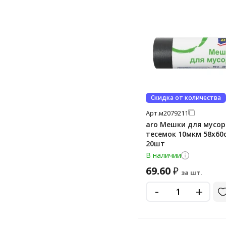
3100
325
340
360
360 г
375
4 л
Скидка от количества
Арт.
м2079211
4.3 л
aro Мешки для мусор
400
тесемок 10мкм 58х60с
20шт
400 г
В наличии
420 г
69.60
₽
за шт.
425 г
-
+
5 кг
5 л