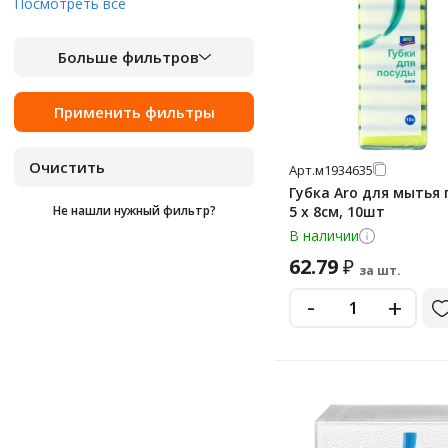
1.5 л
Посмотреть все
1.7 л
Больше фильтров
1080
110 л
12 л
120 г
Арт.
м1934635
Губка Aro для мытья
120 л
Не нашли нужный фильтр?
5 х 8см, 10шт
13.5 л
В наличии
150
62.79
₽
за шт.
150 г
-
+
18 л
185 г
19 л
2 кг