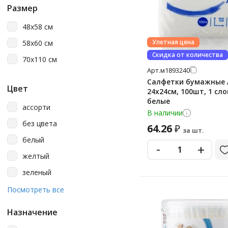
Размер
48х58 см
Улетная цена
58х60 см
Скидка от количества
70х110 см
Арт.
м1893240
Салфетки бумажные 
Цвет
24х24см, 100шт, 1 сло
белые
ассорти
В наличии
без цвета
64.26
₽
за шт.
белый
-
+
желтый
зеленый
красный
Посмотреть все
металлик
Назначение
оранжевый