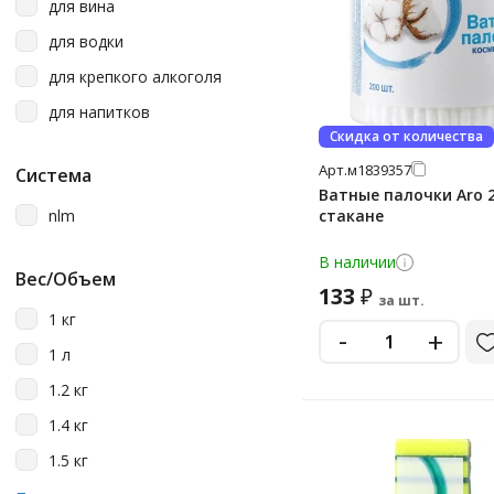
для вина
серебристый
для водки
серый
для крепкого алкоголя
сиреневый
для напитков
фиолетовый
Скидка от количества
черный
Арт.
м1839357
Система
Ватные палочки Aro 
nlm
стакане
В наличии
Вес/Объем
133
₽
за шт.
1 кг
-
+
1 л
1.2 кг
1.4 кг
1.5 кг