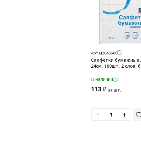
2 л
200 г
200 мл
2000
240
25 кг
Арт.
м2046566
Салфетки бумажные A
250 г
24см, 100шт, 2 слоя, 
260 г
В наличии
270 г
113
₽
за шт.
3 кг
3 л
30 л
-
+
300 г
3000