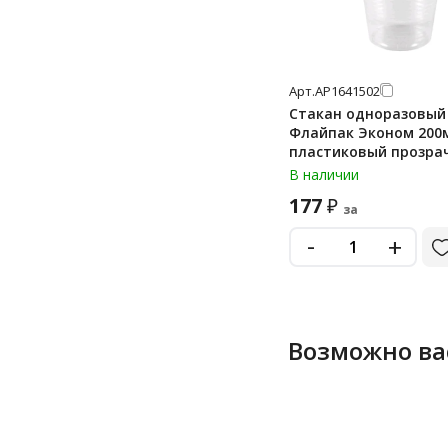
Арт.
АР1641502
Стакан одноразовый
Флайпак Эконом 200
пластиковый прозра
100шт/уп
В наличии
177
₽
за
-
+
Возможно ва