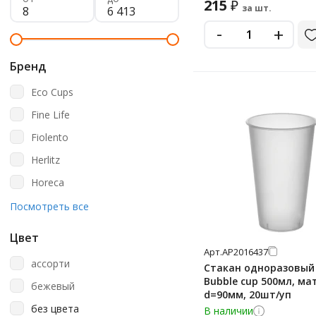
215
₽
за шт.
-
+
Бренд
Eco Cups
Fine Life
Fiolento
Herlitz
Horeca
Laima
Посмотреть все
Metro Professional
Цвет
Rioba
Арт.
АР2016437
ассорти
Стакан одноразовый
Tastequality
Bubble cup 500мл, ма
бежевый
d=90мм, 20шт/уп
Upax Unity
без цвета
В наличии