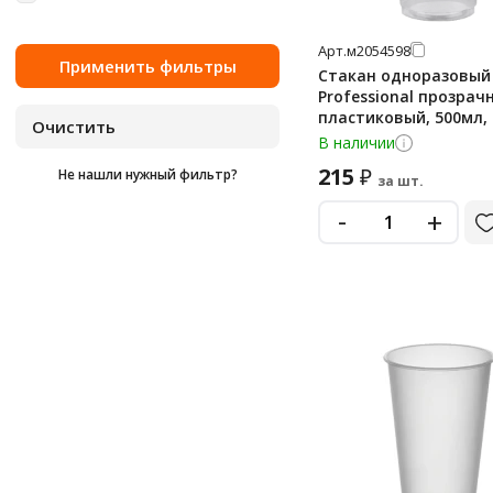
530 мл
Арт.
м2054598
600 мл
Стакан одноразовый
650 мл
Professional прозрач
пластиковый, 500мл,
655 мл
В наличии
215
₽
Не нашли нужный фильтр?
за шт.
-
+