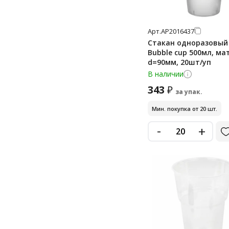
Арт.
АР2016437
Стакан одноразовый
Bubble cup 500мл, ма
d=90мм, 20шт/уп
В наличии
343
₽
за упак.
Мин. покупка от 20 шт.
-
+