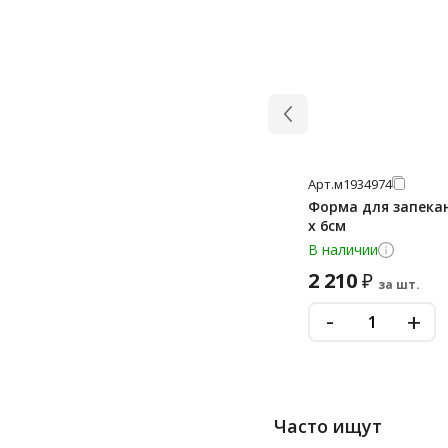
Арт.
м1934974
Форма для запекани
х 6см
В наличии
2 210
₽
за шт.
-
+
Часто ищут