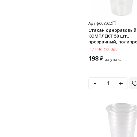
Арт.
ф608022
Стакан одноразовый 
КОМПЛЕКТ 50 шт.,
прозрачный, полипр
(ПП), БЮДЖЕТ, LAIMA, 
Нет на складе
ЮПОС2115
198
₽
за упак.
-
+