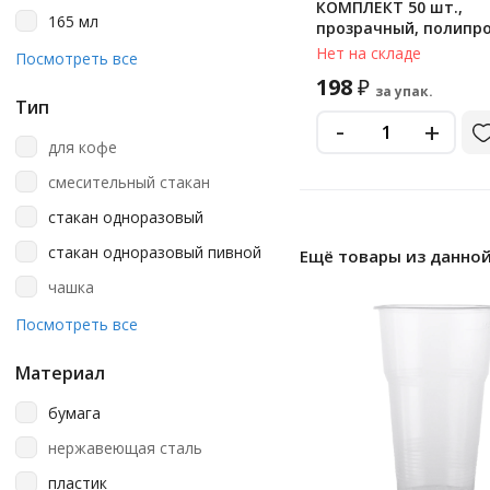
Стиролпласт
с дизайном
КОМПЛЕКТ 50 шт.,
165 мл
прозрачный, полипр
Упакс-Юнити
светло-коричневый
(ПП), БЮДЖЕТ, LAIMA, 
Нет на складе
180 мл
Посмотреть все
ЮПОС2115
Флайпак
серебристый
198
₽
195 мл
за упак.
Тип
Формация
серый
-
+
200 мл
Экопак
синий
для кофе
250 мл
черная сталь
смесительный стакан
260 мл
черный
стакан одноразовый
300 мл
стакан одноразовый пивной
Ещё товары из данной
350 мл
чашка
355 мл
чашка одноразовая
Посмотреть все
375 мл
400 мл
Материал
450 мл
бумага
473 мл
нержавеющая сталь
500 мл
пластик