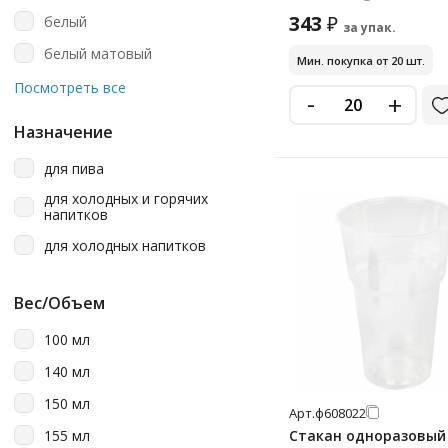
Upax-Unity
343
₽
белый
за упак.
Vip
белый матовый
Мин. покупка от 20 шт.
Vzlp
белый/желтый
Посмотреть все
-
+
Welday
желтый
Альт Пласт
Назначение
зеленый
Взлп
для пива
золотистый
Д-Полимер
для холодных и горячих
коричневый
напитков
Интеко
коричневый/темно-
для холодных напитков
На Троих
коричневый
Офисмаг
красный
Вес/Объем
П Полимер
крафт
100 мл
Паперскоп
многоцветный
140 мл
Сканди Пакк
многоцветный рисунок
150 мл
Арт.
ф608022
Скандипакк
перламутр
155 мл
Стакан одноразовый 