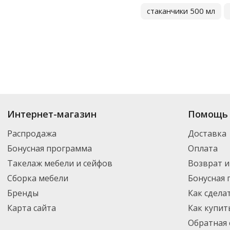
стаканчики 500 мл
Купить
Одноразовые стаканы
по цене от 7.91
₽
до 6 413
₽
. В ассортиме
Интернет-магазин
Помощь 
Вы можете выбрать нужный товар и добавить его в корзину для дальней
партнерской транспортной компанией DPD. Для постоянных клиентов -
Распродажа
Доставка
Бонусная программа
Оплата
Такелаж мебели и сейфов
Возврат и
Сборка мебели
Бонусная
Бренды
Как сдела
Карта сайта
Как купит
Обратная 