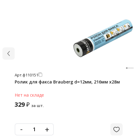
Арт.
ф110151
Ролик для факса Brauberg d=12мм, 216мм х28м
Нет на складе
329
₽
за шт.
-
+