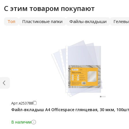
С этим товаром покупают
Топ
Пластиковые папки
Файлы-вкладыши
Гелевы
Арт.
я253788
Файл-вкладыш А4 Officespace глянцевая, 30 мкм, 100ш
В наличии