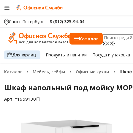
Санкт-Петербург
8 (812) 325-94-04
Каталог
{{tab}}
Для юрлиц
Продукты
и напитки
Посуда
и упаковка
Каталог
Мебель, сейфы
Офисные кухни
Шка
Шкаф напольный под мойку MOP 6
Арт.
т1959130