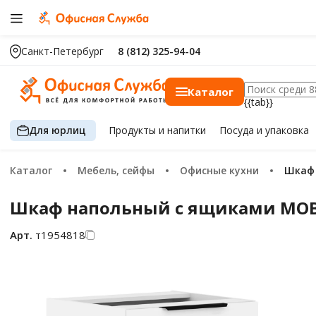
Санкт-Петербург
8 (812) 325-94-04
Каталог
{{tab}}
Для юрлиц
Продукты
и напитки
Посуда
и упаковка
Каталог
Мебель, сейфы
Офисные кухни
Шка
Шкаф напольный с ящиками MOB 6
Арт.
т1954818