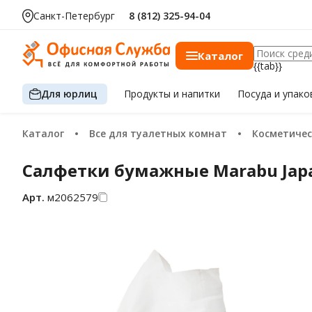
Санкт-Петербург
8 (812) 325-94-04
Каталог
{{tab}}
Для юрлиц
Продукты
и напитки
Посуда
и упако
Каталог
Все для туалетных комнат
Косметиче
Салфетки бумажные Marabu Japa
Арт.
м2062579