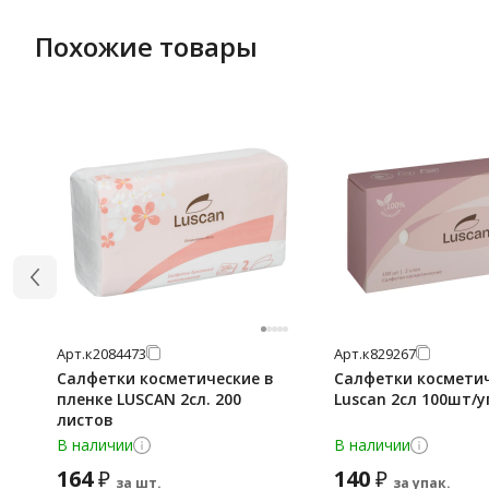
Похожие товары
Арт.
к2084473
Арт.
к829267
Салфетки косметические в
Салфетки космети
пленке LUSCAN 2сл. 200
Luscan 2сл 100шт/у
листов
В наличии
В наличии
164
140
₽
₽
за шт.
за упак.