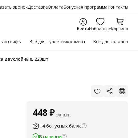
азать звонок
Доставка
Оплата
Бонусная программа
Контакты
Войти
Избранное
Корзина
ль
и сейфы
Все для
туалетных комнат
Все для
салонов
ca двуслойные, 220шт
448
₽
за шт.
+4
бонусных балла
В наличии