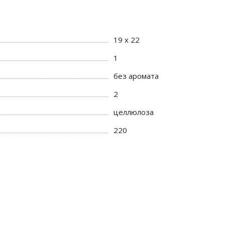
19 х 22
1
без аромата
2
целлюлоза
220