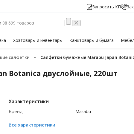
Запросить КП
Зак
вка
Хозтовары
и инвентарь
Канцтовары
и бумага
Мебе
ские салфетки
Салфетки бумажные Marabu Japan Botani
n Botanica двуслойные, 220шт
Характеристики
Бренд
Marabu
Все характеристики