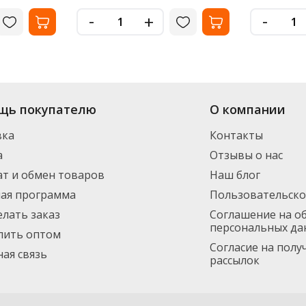
-
-
+
щь покупателю
О компании
вка
Контакты
а
Отзывы о нас
т и обмен товаров
Наш блог
ная программа
Пользовательско
елать заказ
Соглашение на о
персональных да
пить оптом
Согласие на пол
ая связь
рассылок