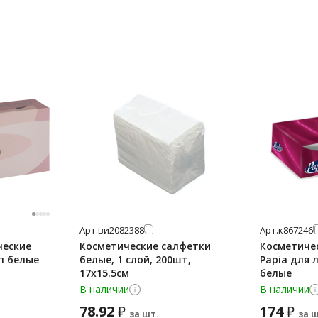
Арт.
ви2082388
Арт.
к867246
ческие
Косметические салфетки
Косметиче
п белые
белые, 1 слой, 200шт,
Papia для л
17х15.5см
белые
В наличии
В наличии
78.92
174
₽
₽
за шт.
за ш