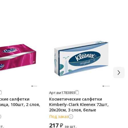
Арт.
ви1783893
Арт
ские салфетки
Косметические салфетки
Са
ица, 100шт, 2 слоя,
Kimberly-Clark Kleenex 72шт,
Be
20х20см, 3 слоя, белые
Ti
Под заказ
В 
217
7
₽
т.
за шт.