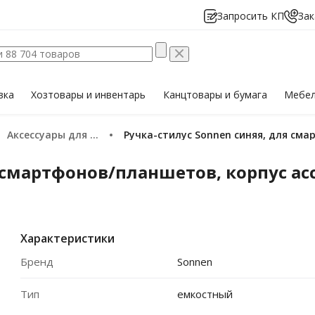
Запросить КП
Зак
вка
Хозтовары
и инвентарь
Канцтовары
и бумага
Мебе
Аксессуары для мобильных телефонов
Ручка-стилус Sonnen синяя, для см
я смартфонов/планшетов, корпус а
Характеристики
Бренд
Sonnen
Тип
емкостный