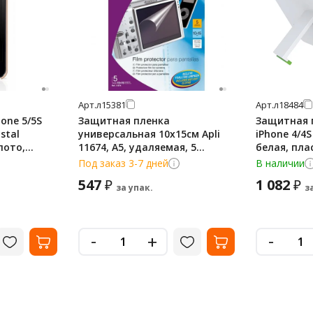
Арт.
л15381
Арт.
л18484
hone 5/5S
Защитная пленка
Защитная п
stal
универсальная 10х15см Apli
iPhone 4/4S
лото,
11674, А5, удаляемая, 5
белая, пла
листов
Под заказ 3-7 дней
В наличии
547
1 082
₽
₽
за упак.
з
-
-
+