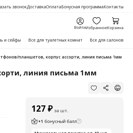
азать звонок
Доставка
Оплата
Бонусная программа
Контакты
Войти
Избранное
Корзина
ль
и сейфы
Все для
туалетных комнат
Все для
салонов
артфонов/планшетов, корпус ассорти, линия письма 1мм
ссорти, линия письма 1мм
127
₽
за шт.
+1
бонусный балл