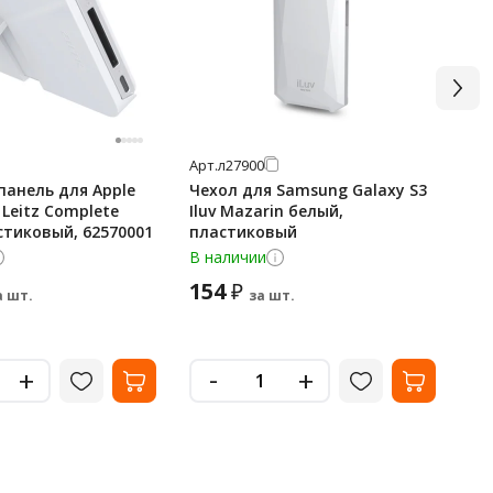
Арт.
л27900
Арт
анель для Apple
Чехол для Samsung Galaxy S3
За
 Leitz Complete
Iluv Mazarin белый,
iPh
стиковый, 62570001
пластиковый
че
62
В наличии
В 
154
1 
₽
а шт.
за шт.
-
+
+