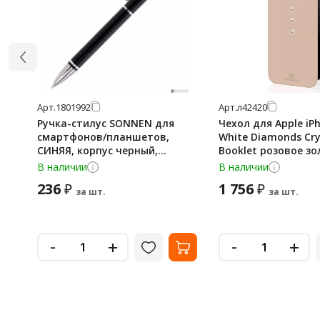
Арт.
1801992
Арт.
л42420
Ручка-стилус SONNEN для
Чехол для Apple iP
смартфонов/планшетов,
White Diamonds Cry
СИНЯЯ, корпус черный,
Booklet розовое зо
серебристые детали, линия
натуральная кожа
В наличии
В наличии
письма 1 мм, 141589
236
1 756
₽
₽
за шт.
за шт.
-
-
+
+