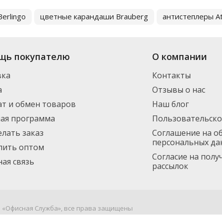
erlingo
цветные карандаши Brauberg
антистеплеры A
щь покупателю
О компании
вка
Контакты
а
Отзывы о нас
т и обмен товаров
Наш блог
ная программа
Пользовательско
елать заказ
Соглашение на о
персональных да
пить оптом
Согласие на пол
ая связь
рассылок
я «Офисная Служба», все права защищены