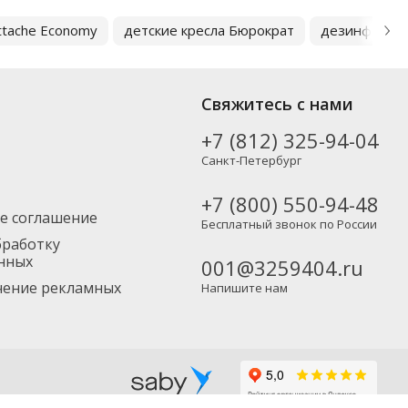
ttache Economy
детские кресла Бюрократ
дезинфицир
Свяжитесь с нами
+7 (812) 325-94-04
Санкт-Петербург
+7 (800) 550-94-48
е соглашение
Бесплатный звонок по России
бработку
нных
001@3259404.ru
учение рекламных
Напишите нам