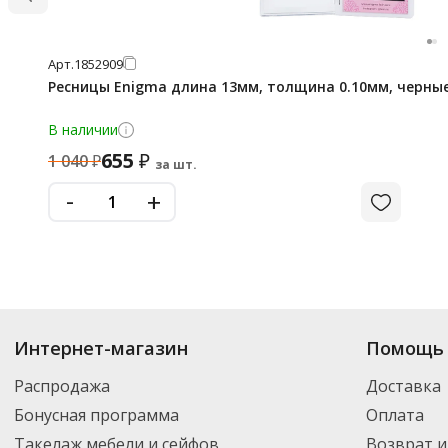
Арт.
1852909
Ресницы Enigma длина 13мм, толщина 0.10мм, черные,
В наличии
655
₽
1 040
₽
за шт.
-
+
Интернет-магазин
Помощь 
Распродажа
Доставка
Бонусная программа
Оплата
Такелаж мебели и сейфов
Возврат и