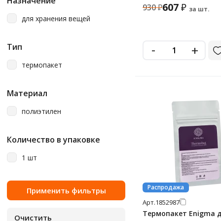
Назначение
607
₽
930
₽
за шт.
для хранения вещей
-
Тип
+
термопакет
Материал
полиэтилен
Количество в упаковке
1 шт
Распродажа
Арт.
1852987
Термопакет Enigma 