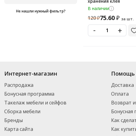
хранения клея
В наличии
Не нашли нужный фильтр?
75.60
₽
120
₽
за шт.
-
+
Купить
Enigma
по цене от 120
₽
до 1 040
₽
. В ассортименте интернет-ма
Интернет-магазин
Помощь 
выбрать нужный товар и добавить его в корзину для дальнейшего оформ
транспортной компанией DPD. Для постоянных клиентов - скидка, мини
Распродажа
Доставка
Бонусная программа
Оплата
Такелаж мебели и сейфов
Возврат и
Сборка мебели
Бонусная
Бренды
Как сдела
Карта сайта
Как купит