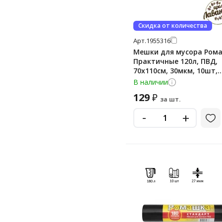
Скидка от количества
Арт.
1955316
Мешки для мусора Ром
Практичные 120л, ПВД,
70х110см, 30мкм, 10шт,
черного цвета, в рулон
В наличии
129
₽
за шт.
-
+