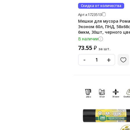
Скидка от количества
Арт.
к1723513
Мешки для мусора Ром
Эконом 60л, ПНД, 58х68с
6мкм, 30шт, черного цве
рулоне
В наличии
73.55
₽
за шт.
-
+