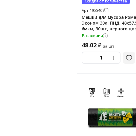
Скидка от количества
Арт.
1955407
Мешки для мусора Ром
Эконом 30л, ПНД, 48х57.
6мкм, 30шт, черного цве
рулоне
В наличии
48.02
₽
за шт.
-
+