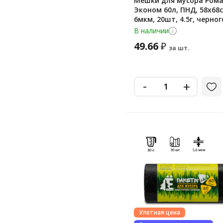
Мешки для мусора Ром
Эконом 60л, ПНД, 58х68с
6мкм, 20шт, 4.5г, черног
цвета, в рулоне
В наличии
49.66
₽
за шт.
-
+
Улетная цена