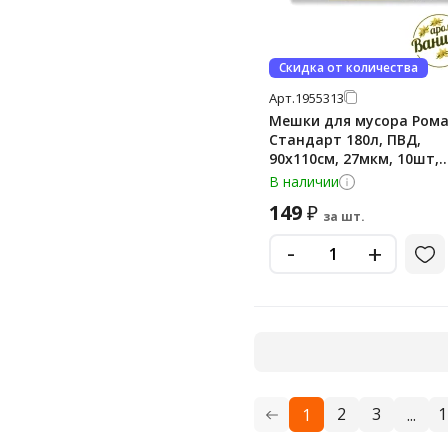
Скидка от количества
Арт.
1955313
Мешки для мусора Ром
Стандарт 180л, ПВД,
90х110см, 27мкм, 10шт,
черного цвета, в рулон
В наличии
149
₽
за шт.
-
+
2
3
1
1
...