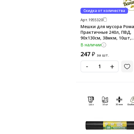
Скидка от количества
Арт.
1955320
Мешки для мусора Ром
Практичные 240л, ПВД,
90х130см, 38мкм, 10шт,
черного цвета, в рулон
В наличии
247
₽
за шт.
-
+