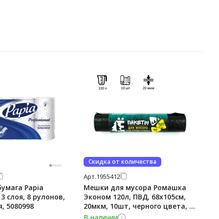
Скидка от количества
Арт.
1955412
умага Papia
Мешки для мусора Ромашка
 3 слоя, 8 рулонов,
Эконом 120л, ПВД, 68х105см,
я, 5080998
20мкм, 10шт, черного цвета, в
рулоне
В наличии