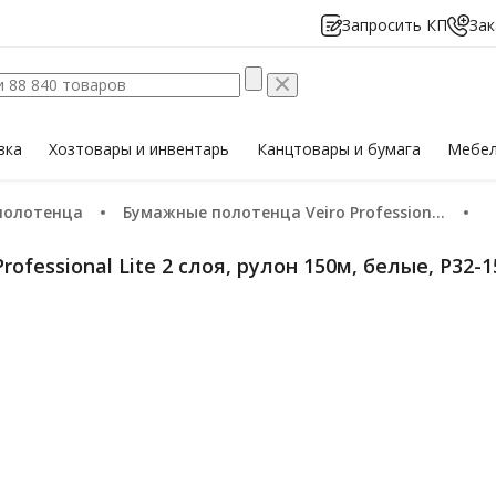
Запросить КП
Зак
вка
Хозтовары
и инвентарь
Канцтовары
и бумага
Мебе
полотенца
Бумажные полотенца Veiro Professional Lite 2 слоя, рулон 150м, белые, Р32-150
ofessional Lite 2 слоя, рулон 150м, белые, Р32-1