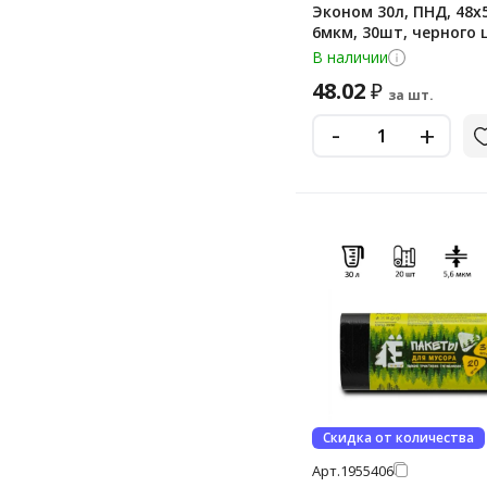
Эконом 30л, ПНД, 48х5
6мкм, 30шт, черного 
рулоне
В наличии
48.02
₽
за шт.
-
+
Скидка от количества
Арт.
1955406