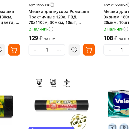
Арт.
1955316
Арт.
к1559852
омашка
Мешки для мусора Ромашка
Мешки для 
130см,
Практичные 120л, ПВД,
Эконом 180л
 цвета, в
70х110см, 30мкм, 10шт,
20мкм, 10шт
черного цвета, в рулоне
рулоне
В наличии
В наличии
129
108
₽
₽
за шт.
за шт
-
-
+