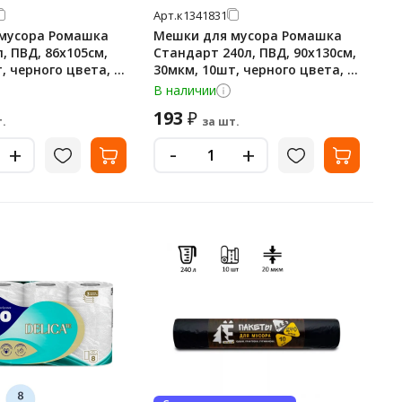
Арт.
к1341831
мусора Ромашка
Мешки для мусора Ромашка
, ПВД, 86х105см,
Стандарт 240л, ПВД, 90х130см,
, черного цвета, в
30мкм, 10шт, черного цвета, в
рулоне
В наличии
193
₽
.
за шт.
-
+
+