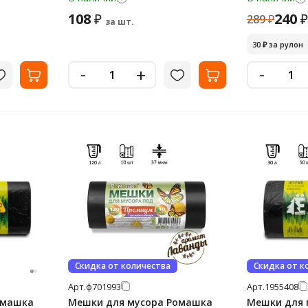
108
240
₽
₽
289
₽
за шт.
30
₽
за рулон
-
-
+
Скидка от количества
Скидка от к
Арт.
ф701993
Арт.
1955408
омашка
Мешки для мусора Ромашка
Мешки для 