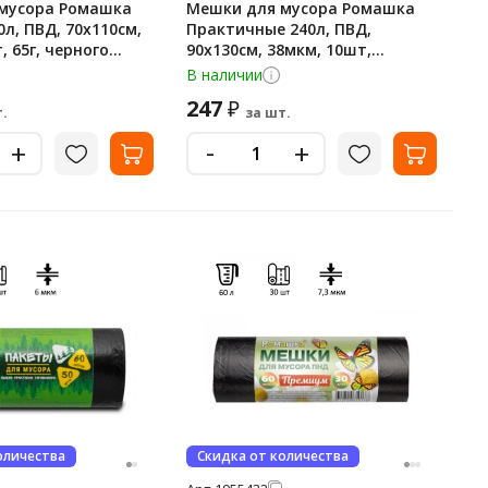
мусора Ромашка
Мешки для мусора Ромашка
л, ПВД, 70х110см,
Практичные 240л, ПВД,
, 65г, черного
90х130см, 38мкм, 10шт,
лоне
черного цвета, в рулоне
В наличии
247
₽
.
за шт.
-
+
+
оличества
Скидка от количества