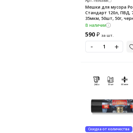
Арт.
1956388
Мешки для мусора Р
Стандарт 120л, ПВД, 
35мкм, 50шт, 50г, чер
цвета, в пласте
В наличии
590
₽
за шт.
-
+
Скидка от количества