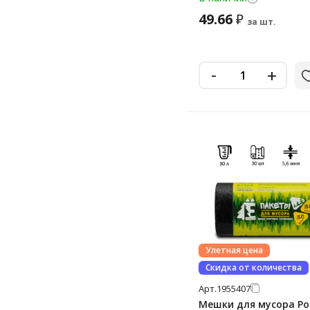
49.66
₽
за шт.
-
+
Улетная цена
Скидка от количества
Арт.
1955407
Мешки для мусора Р