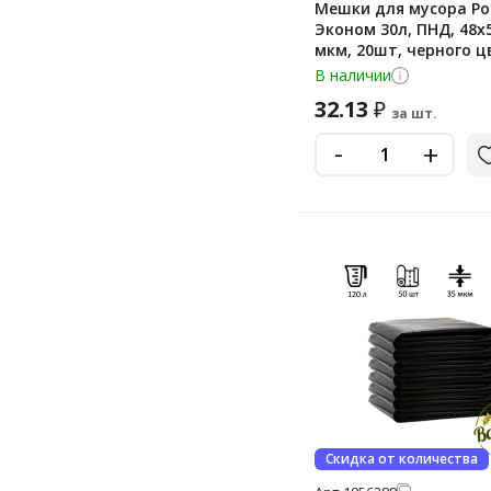
Мешки для мусора Р
Эконом 30л, ПНД, 48х5
мкм, 20шт, черного ц
рулоне
В наличии
32.13
₽
за шт.
-
+
Скидка от количества