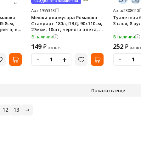
Скидка от количества
Арт.
1955313
Арт.
к2308020
омашка
Мешки для мусора Ромашка
Туалетная б
5.8см,
Стандарт 180л, ПВД, 90х110см,
3 слоя, 8 ру
цвета, в
27мкм, 10шт, черного цвета, в
рулоне
В наличии
В наличии
149
252
₽
₽
за шт.
за шт
-
-
+
Показать еще
12
13