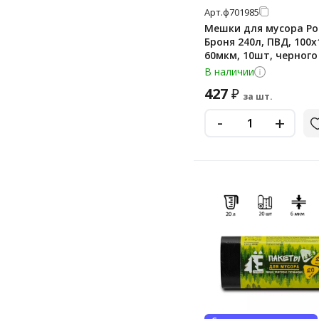
Арт.
ф701985
Мешки для мусора Р
Броня 240л, ПВД, 100х
60мкм, 10шт, черного
рулоне
В наличии
427
₽
за шт.
-
+