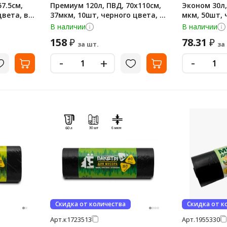
7.5см,
Премиум 120л, ПВД, 70х110см,
Эконом 30л,
цвета, в
37мкм, 10шт, черного цвета, в
мкм, 50шт, 
рулоне
рулоне
В наличии
В наличии
158
78.31
₽
₽
за шт.
за
-
-
+
Скидка от количества
Скидка от к
Арт.
к1723513
Арт.
1955330