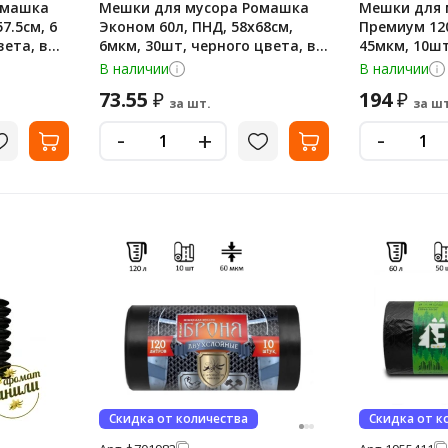
омашка
Мешки для мусора Ромашка
Мешки для 
7.5см, 6
Эконом 60л, ПНД, 58х68см,
Премиум 120
вета, в
6мкм, 30шт, черного цвета, в
45мкм, 10шт
рулоне
цвета, в ру
В наличии
В наличии
73.55
194
₽
₽
за шт.
за шт
-
-
+
Скидка от количества
Скидка от к