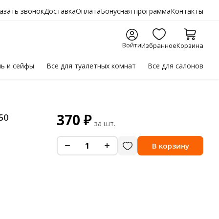
азать звонок
Доставка
Оплата
Бонусная программа
Контакты
Войти
Избранное
Корзина
ль
и сейфы
Все для
туалетных комнат
Все для
салонов
370
₽
50
за шт.
-
+
В корзину