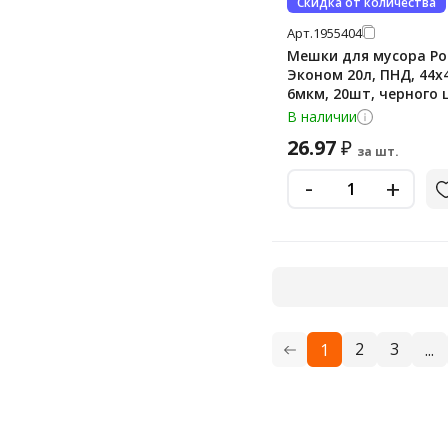
Скидка от количества
Арт.
1955404
Мешки для мусора Р
Эконом 20л, ПНД, 44х4
6мкм, 20шт, черного 
рулоне, в рулоне
В наличии
26.97
₽
за шт.
-
+
2
3
1
...