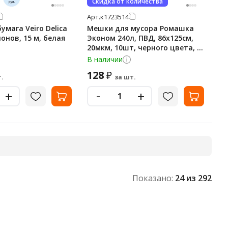
Скидка от количества
Арт.
к1723514
умага Veiro Delica
Мешки для мусора Ромашка
лонов, 15 м, белая
Эконом 240л, ПВД, 86х125см,
20мкм, 10шт, черного цвета, в
рулоне
В наличии
128
₽
.
за шт.
-
+
+
Показано:
24
из 292