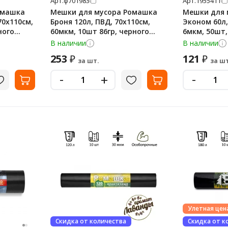
Арт.
ф701983
Арт.
1955411
омашка
Мешки для мусора Ромашка
Мешки для 
70х110см,
Броня 120л, ПВД, 70х110см,
Эконом 60л,
ного
60мкм, 10шт 86гр, черного
6мкм, 50шт,
цвета, в рулоне
рулоне
В наличии
В наличии
253
121
₽
₽
за шт.
за шт
-
-
+
Улетная цен
Скидка от количества
Скидка от к