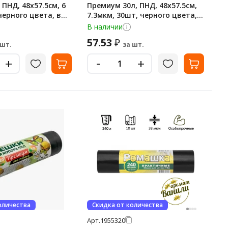
 ПНД, 48х57.5см, 6
Премиум 30л, ПНД, 48х57.5см,
черного цвета, в
7.3мкм, 30шт, черного цвета, в
рулоне, в рулоне
В наличии
57.53
₽
 шт.
за шт.
-
+
+
оличества
Скидка от количества
Арт.
1955320