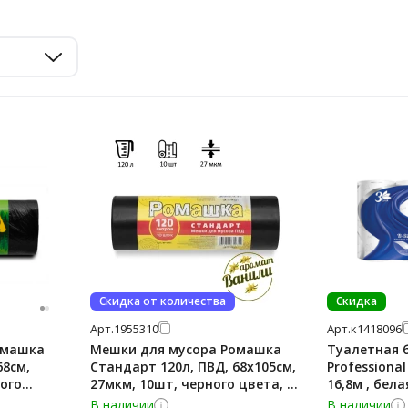
Скидка от количества
Скидка
Арт.
1955310
Арт.
к1418096
омашка
Мешки для мусора Ромашка
Туалетная б
68см,
Стандарт 120л, ПВД, 68х105см,
Professional
ного
27мкм, 10шт, черного цвета, в
16,8м , бела
рулоне
В наличии
В наличии