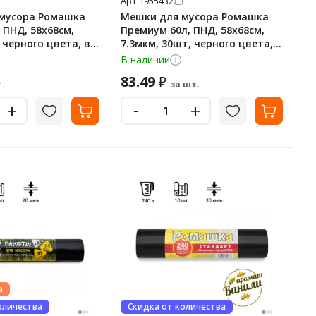
Арт.
1955432
мусора Ромашка
Мешки для мусора Ромашка
 ПНД, 58х68см,
Премиум 60л, ПНД, 58х68см,
 черного цвета, в
7.3мкм, 30шт, черного цвета, в
рулоне
В наличии
83.49
₽
.
за шт.
-
+
+
а
оличества
Скидка от количества