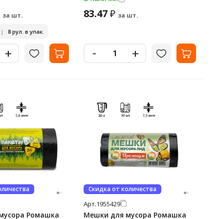
83.47
₽
за шт.
за шт.
|
8 рул. в упак.
-
+
+
оличества
Скидка от количества
Арт.
1955429
мусора Ромашка
Мешки для мусора Ромашка