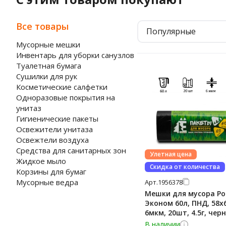
Все товары
Популярные
Мусорные мешки
Инвентарь для уборки санузлов
Туалетная бумага
Сушилки для рук
Косметические салфетки
Одноразовые покрытия на
унитаз
Гигиенические пакеты
Освежители унитаза
Освежтели воздуха
Средства для санитарных зон
Улетная цена
Жидкое мыло
Скидка от количества
Корзины для бумаг
Мусорные ведра
Арт.
1956378
Мешки для мусора Р
Эконом 60л, ПНД, 58х
6мкм, 20шт, 4.5г, чер
цвета, в рулоне
В наличии