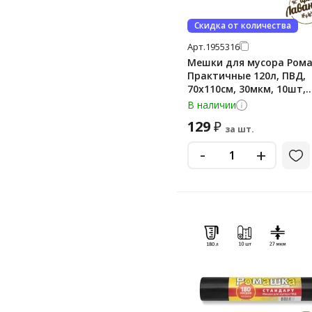
Скидка от количества
Арт.
1955316
Мешки для мусора Ром
Практичные 120л, ПВД,
70х110см, 30мкм, 10шт,
черного цвета, в рулон
В наличии
129
₽
за шт.
-
+