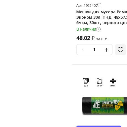
Арт.
1955407
Мешки для мусора Ром
Эконом 30л, ПНД, 48х57.
6мкм, 30шт, черного цве
рулоне
В наличии
48.02
₽
за шт.
-
+