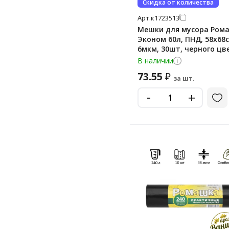
Скидка от количества
Арт.
к1723513
Мешки для мусора Ром
Эконом 60л, ПНД, 58х68с
6мкм, 30шт, черного цве
рулоне
В наличии
73.55
₽
за шт.
-
+