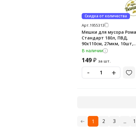
Скидка от количества
Арт.
1955313
Мешки для мусора Ром
Стандарт 180л, ПВД,
90х110см, 27мкм, 10шт,
черного цвета, в рулон
В наличии
149
₽
за шт.
-
+
2
3
1
1
...