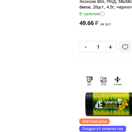
Эконом 60л, ПНД, 58х68с
6мкм, 20шт, 4.5г, черног
цвета, в рулоне
В наличии
49.66
₽
за шт.
-
+
Улетная цена
Скидка от количества