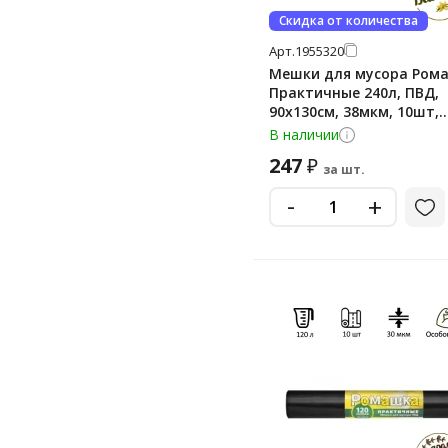
Скидка от количества
Арт.
1955320
Мешки для мусора Ром
Практичные 240л, ПВД,
90х130см, 38мкм, 10шт,
черного цвета, в рулон
В наличии
247
₽
за шт.
-
+