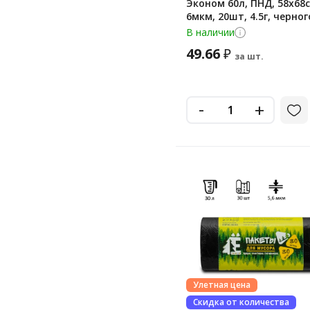
Эконом 60л, ПНД, 58х68с
6мкм, 20шт, 4.5г, черног
цвета, в рулоне
В наличии
49.66
₽
за шт.
-
+
Улетная цена
Скидка от количества