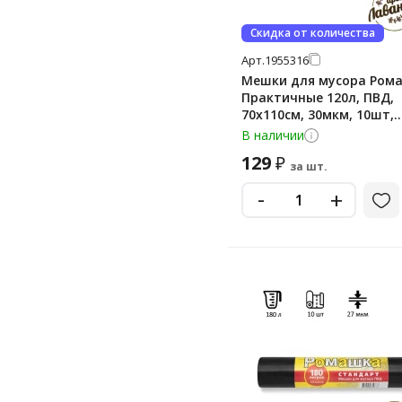
Скидка от количества
Арт.
1955316
Мешки для мусора Ром
Практичные 120л, ПВД,
70х110см, 30мкм, 10шт,
черного цвета, в рулон
В наличии
129
₽
за шт.
-
+