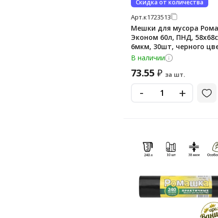
Скидка от количества
Арт.
к1723513
Мешки для мусора Ром
Эконом 60л, ПНД, 58х68с
6мкм, 30шт, черного цве
рулоне
В наличии
73.55
₽
за шт.
-
+