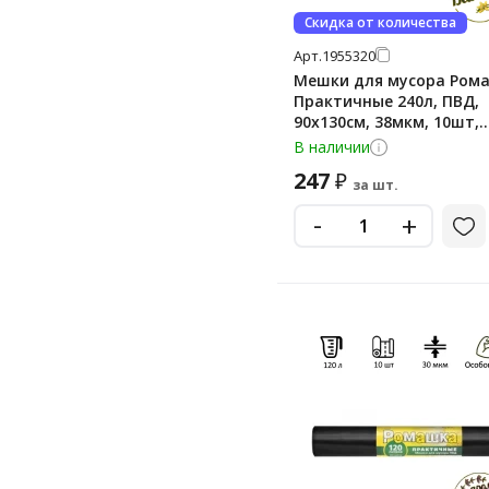
Скидка от количества
Арт.
1955320
Мешки для мусора Ром
Практичные 240л, ПВД,
90х130см, 38мкм, 10шт,
черного цвета, в рулон
В наличии
247
₽
за шт.
-
+