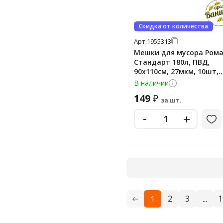
Скидка от количества
Арт.
1955313
Мешки для мусора Ром
Стандарт 180л, ПВД,
90х110см, 27мкм, 10шт,
черного цвета, в рулон
В наличии
149
₽
за шт.
-
+
2
3
1
1
...