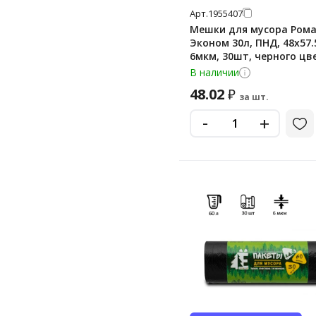
Арт.
1955407
Мешки для мусора Ром
Эконом 30л, ПНД, 48х57.
6мкм, 30шт, черного цве
рулоне
В наличии
48.02
₽
за шт.
-
+