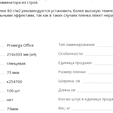
ламинатора из строя.
лее 80 г/м2 рекомендуется установить более высокую темп
ьными эффектами, так как в таких случаях пленка ляжет нер
Тип ламинирования
Proмega Оffice
Особенности
216х303 мм (а4)
Единица продажи
глянцевая
Размер пленки
75 мкм
Ширина, см
к254700
Длина см
100 шт
Кол-во штук в единице прод
нет
Вес, кг
75мкм