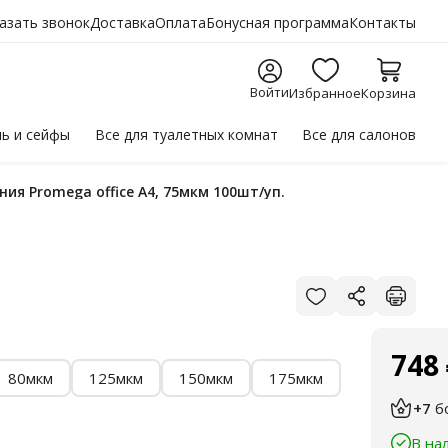
азать звонок
Доставка
Оплата
Бонусная программа
Контакты
Войти
Избранное
Корзина
ль
и сейфы
Все для
туалетных комнат
Все для
салонов
ия Promega office А4, 75мкм 100шт/уп.
748
80мкм
125мкм
150мкм
175мкм
+7
б
В на