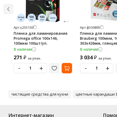
Арт.
к255130
Арт.
ф530895
Пленка для ламинирования
Пленка для ламин
Promega office 100х146,
Brauberg 100мкм, 1
100мкм 100шт/уп.
303х426мм, глянце
В наличии
В наличии
271
3 034
₽
₽
за упак.
за упак.
-
-
+
+
чистящие средства для кухни
цветные карандаши B
Интернет-магазин
Помо