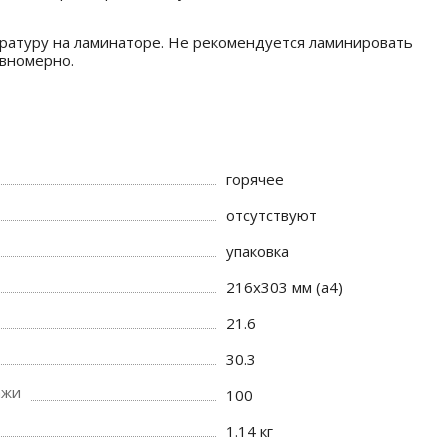
ературу на ламинаторе. Не рекомендуется ламинировать
авномерно.
горячее
отсутствуют
упаковка
216x303 мм (а4)
21.6
30.3
ажи
100
1.14 кг