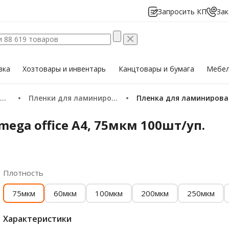
Запросить КП
Зак
вка
Хозтовары
и инвентарь
Канцтовары
и бумага
Мебе
Пленки для ламинирования
Пленка для ламинирован
ga office А4, 75мкм 100шт/уп.
Плотность
75мкм
60мкм
100мкм
200мкм
250мкм
Характеристики