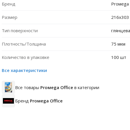
Бренд
Proмega 
Размер
216х303 
Тип поверхности
глянцев
Плотность/Толщина
75 мкм
Количество в упаковке
100 шт
Все характеристики
Все товары
Proмega Оffice
в категории
Бренд
Proмega Оffice