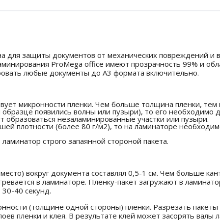
на для защиты документов от механических повреждений и в
ламинирования ProMega office имеют прозрачность 99% и об
ировать любые документы до А3 формата включительно.
твует микронности пленки. Чем больше толщина пленки, те
 образце появились волны или пузыри), то его необходимо д
т образоваться незаламинированные участки или пузыри.
шей плотности (более 80 г/м2), то на ламинаторе необходи
ламинатор строго запаянной стороной пакета.
место) вокруг документа составлял 0,5-1 см. Чем больше кан
зогревается в ламинаторе. Пленку-пакет загружают в ламина
30-40 секунд.
онности (толщине одной стороны) пленки. Разрезать пакет
лоев пленки и клея. В результате клей может засорять валы