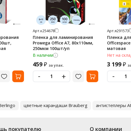
Арт.
к254678
Арт.
я291573
ирования
Пленка для ламинирования
Пленка дл
00шт,
Proмega Оffice А7, 80х110мм,
Officespace
вая
250мкм 100шт/уп
матовая
В наличии
Нет на скла
459
3 199
₽
₽
за упак.
з
-
-
+
erlingo
цветные карандаши Brauberg
антистеплеры A
щь покупателю
О компании