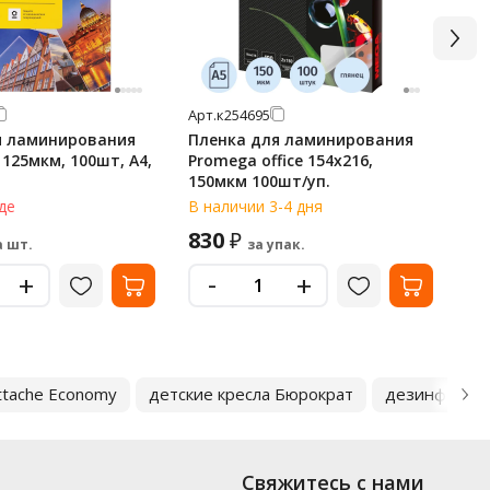
Арт.
к254695
Арт
я ламинирования
Пленка для ламинирования
Пл
 125мкм, 100шт, А4,
Promega office 154х216,
Br
150мкм 100шт/уп.
30
де
В наличии 3-4 дня
В н
830
4 
₽
а шт.
за упак.
-
+
+
ttache Economy
детские кресла Бюрократ
дезинфицир
Свяжитесь с нами