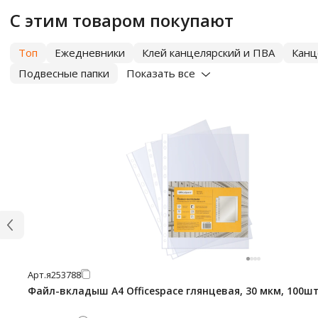
С этим товаром покупают
Топ
Ежедневники
Клей канцелярский и ПВА
Канц
Подвесные папки
Показать все
Арт.
я253788
Файл-вкладыш А4 Officespace глянцевая, 30 мкм, 100ш