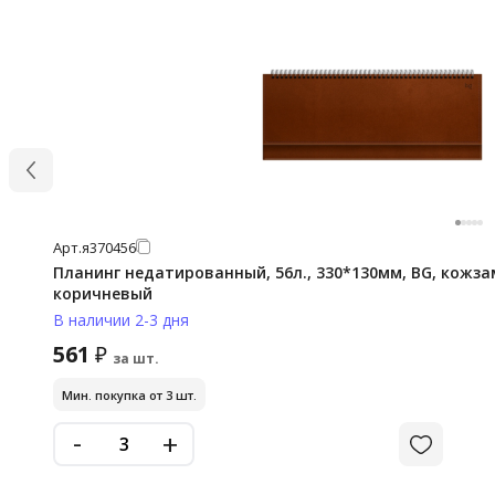
Арт.
я370456
Планинг недатированный, 56л., 330*130мм, BG, кожзам 
коричневый
В наличии 2-3 дня
561
₽
за шт.
Мин. покупка от 3 шт.
-
+