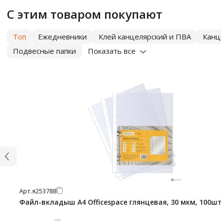
С этим товаром покупают
Топ
Ежедневники
Клей канцелярский и ПВА
Канц
Подвесные папки
Показать все
Арт.
я253788
Файл-вкладыш А4 Officespace глянцевая, 30 мкм, 100ш