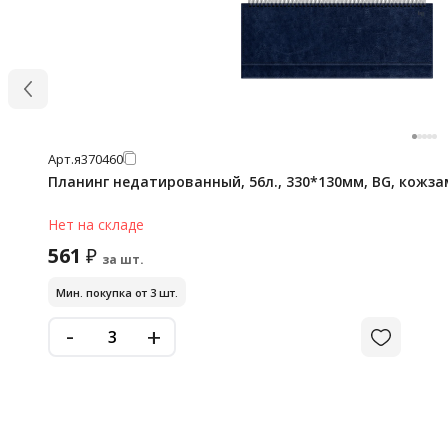
Арт.
я370460
Планинг недатированный, 56л., 330*130мм, BG, кожзам 
Нет на складе
561
₽
за шт.
Мин. покупка от 3 шт.
-
+