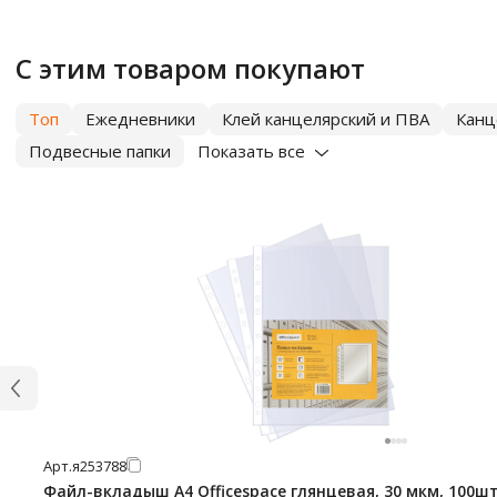
С этим товаром покупают
Топ
Ежедневники
Клей канцелярский и ПВА
Канц
Подвесные папки
Показать все
Арт.
я253788
Файл-вкладыш А4 Officespace глянцевая, 30 мкм, 100ш