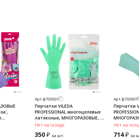
Арт.
ф703601
Арт.
ф703607
АЗОВЫЕ
Перчатки VILEDA
Перчатки V
за',
PROFESSIONAL многоцелевые
PROFESSIO
е
латексные, МНОГОРАЗОВЫЕ, х/
МНОГОРАЗ
ЫЕ, размер
б напыление, ПРОЧНЫЕ, M
универсал
Нет на складе
Нет на скла
озовые, вес
(средний), зеленый, 174363
антиаллерг
350
714
₽
₽
большой), 
за шт.
за ш