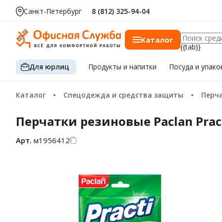
Санкт-Петербург
8 (812) 325-94-04
Каталог
{{tab}}
Для юрлиц
Продукты
и напитки
Посуда
и упако
Каталог
Спецодежда и средства защиты
Перч
Перчатки резиновые Paclan Practi
Арт.
м1956412