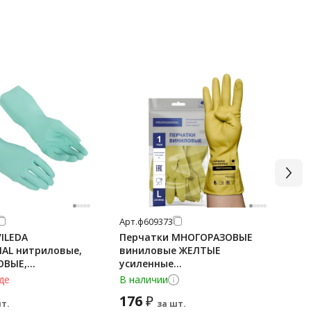
Арт.
ф609373
Арт
ILEDA
Перчатки МНОГОРАЗОВЫЕ
Пе
NAL нитриловые,
виниловые ЖЕЛТЫЕ
ST
ОВЫЕ,
усиленные
ус
ьные,
ГИПОАЛЛЕРГЕННЫЕ, ТР ТС,
7,5
де
В наличии
В 
енные, XL (очень
PROFESSIONAL, размер 8-9, L
(Р
176
1
₽
зеленый, 174385
(большой), вес 90 г, ADM,
т.
за шт.