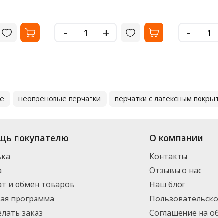
-
-
+
ые
неопреновые перчатки
перчатки с латексным покры
щь покупателю
О компании
вка
Контакты
а
Отзывы о нас
т и обмен товаров
Наш блог
ная программа
Пользовательско
елать заказ
Соглашение на о