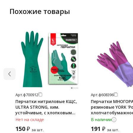
Похожие товары
Арт.
ф700912
Арт.
ф608396
Перчатки нитриловые КЩС,
Перчатки МНОГОР
ULTRA STRONG, хим.
резиновые YORK 'Ро
устойчивые, с хлопковым
хлопчатобумажно
напылением, зеленые, р-р 9-
напыление, ПРОЧН
Нет на складе
В наличии
9,5 L (большой), RABBITEX
7-8, M (средний), р
150
191
₽
₽
(РАББИТЕКС), 700912
70 г, 92670
за шт.
за шт.