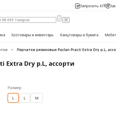
Запросить КП
Зак
вка
Хозтовары
и инвентарь
Канцтовары
и бумага
Мебе
атки
Перчатки резиновые Paclan Practi Extra Dry р.L, асс
 Extra Dry р.L, ассорти
Размер
L
L
M