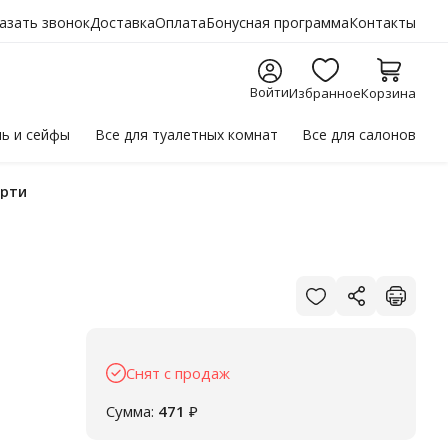
азать звонок
Доставка
Оплата
Бонусная программа
Контакты
Войти
Избранное
Корзина
ль
и сейфы
Все для
туалетных комнат
Все для
салонов
орти
Снят с продаж
Сумма:
471
₽