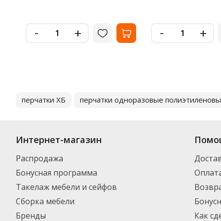
-
-
+
+
перчатки ХБ
перчатки одноразовые полиэтиленов
Интернет-магазин
Помо
Распродажа
Доста
Бонусная программа
Оплат
Такелаж мебели и сейфов
Возвра
Сборка мебели
Бонус
Бренды
Как сд