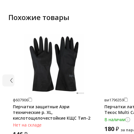
Похожие товары
ф607906
ви1796359
Перчатки защитные Азри
Перчатки ла
технические р. XL,
Текос Multi C
кислотощелочестойкие КЩС Тип-2
В наличии
Нет на складе
180
₽
за пар