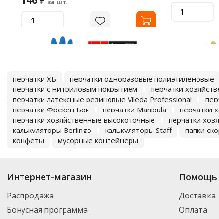
146
₽
за шт.
перчатки ХБ
перчатки одноразовые полиэтиленовые
перчатки с нитриловым покрытием
перчатки хозяйств
перчатки латексные резиновые Vileda Professional
пер
перчатки Фрекен Бок
перчатки Manipula
перчатки 
перчатки хозяйственные высокоточные
перчатки хоз
калькуляторы Berlingo
калькуляторы Staff
папки ск
конфеты
мусорные контейнеры
ф700908
ф609369
Перчатки нитриловые КЩС, STRONG,
Перчатки МН
химически устойчивые, синие,
SUPER СИЛА 
размер 9-9,5, L (большой), RABBITEX
бежевые, разм
Интернет-магазин
Помощь 
(РАББИТЕКС), 700908
вес 98 г, Kom
В наличии
В наличии
Распродажа
Доставка
137
197
₽
₽
за шт.
за шт.
Бонусная программа
Оплата