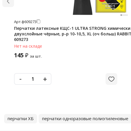
Арт.
ф609273
Перчатки латексные КЩС-1 ULTRA STRONG химически
двухслойные чёрные, р-р 10-10,5, XL (оч больш) RABBI
609273
Нет на складе
145
₽
за шт.
-
+
перчатки ХБ
перчатки одноразовые полиэтиленовые