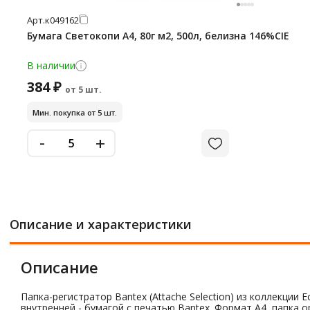
Арт.
к049162
Бумага Светокопи А4, 80г м2, 500л, белизна 146%CIE
В наличии
384 ₽
от 5 шт.
Мин. покупка от 5 шт.
-
+
Описание и характеристики
Описание
Папка-регистратор Bantex (Attache Selection) из коллекции
внутренней - бумагой с печатью Bantex. Формат А4, папка