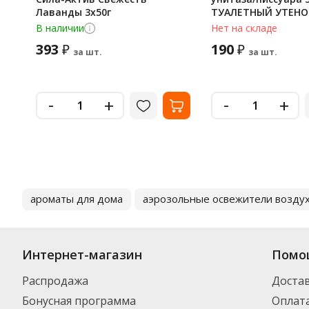
Лаванды 3х50г
ТУАЛЕТНЫЙ УТЕНО
'Антиналет', стике
В наличии
Нет на складе
359000
393
190
₽
₽
за шт.
за шт.
-
-
+
+
ароматы для дома
аэрозольные освежители возду
Интернет-магазин
Помо
Распродажа
Доста
Бонусная программа
Оплат