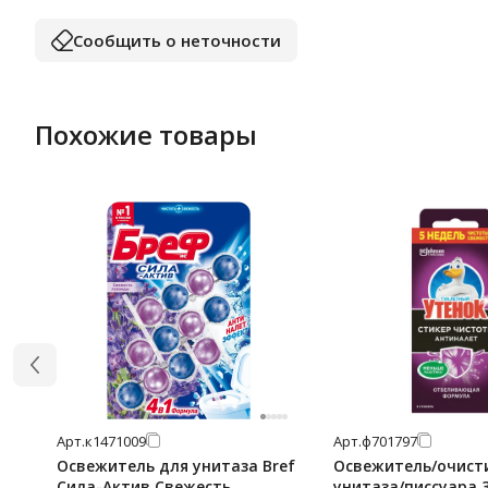
Сообщить о неточности
Похожие товары
Арт.
к1471009
Арт.
ф701797
Освежитель для унитаза Bref
Освежитель/очист
Сила-Актив Свежесть
унитаза/писсуара 3