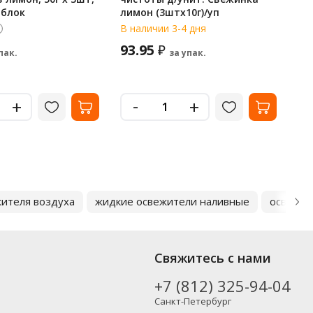
 блок
лимон (3штх10г)/уп
св
по
В наличии 3-4 дня
В 
93.95
3
₽
пак.
за упак.
-
+
+
ителя воздуха
жидкие освежители наливные
освежит
Свяжитесь с нами
+7 (812) 325-94-04
Санкт-Петербург