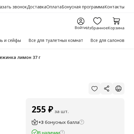
азать звонок
Доставка
Оплата
Бонусная программа
Контакты
Войти
Избранное
Корзина
ль
и сейфы
Все для
туалетных комнат
Все для
салонов
вежинка лимон 37 г
255
₽
за шт.
+3
бонусных балла
В наличии