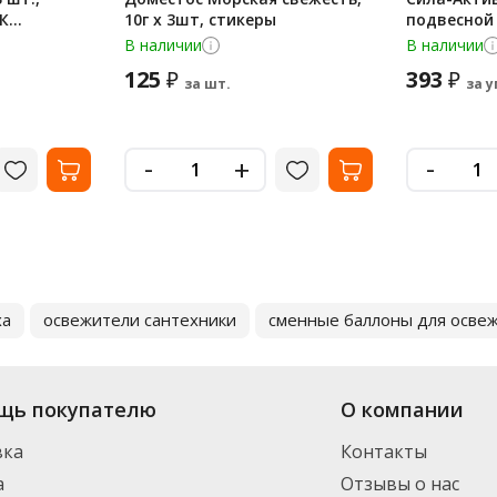
К
10г х 3шт, стикеры
подвесной
р чистоты,
В наличии
В наличии
125
393
₽
₽
за шт.
за у
-
-
+
ха
освежители сантехники
сменные баллоны для освеж
щь покупателю
О компании
вка
Контакты
а
Отзывы о нас