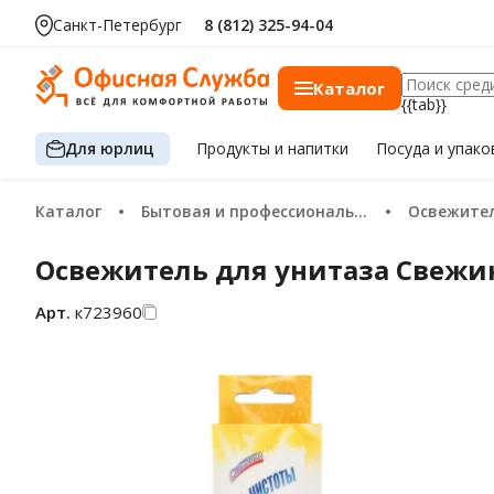
Санкт-Петербург
8 (812) 325-94-04
Каталог
{{tab}}
Для юрлиц
Продукты
и напитки
Посуда
и упако
Каталог
Бытовая и профессиональная химия
Освежите
Освежитель для унитаза Свежин
Арт.
к723960