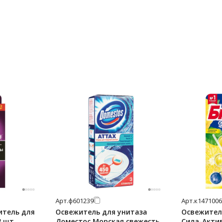
Арт.
ф601239
Арт.
к1471006
итель для
Освежитель для унитаза
Освежитель
 шт.,
Доместос Морская свежесть,
Сила-Актив