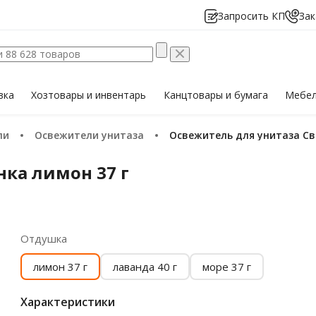
Запросить КП
Зак
вка
Хозтовары
и инвентарь
Канцтовары
и бумага
Мебе
ли
Освежители унитаза
Освежитель для унитаза С
ка лимон 37 г
Отдушка
лимон 37 г
лаванда 40 г
море 37 г
Характеристики