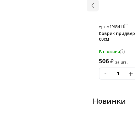
Арт.
м1965411
Коврик придверн
60см
В наличии
506
₽
за шт.
-
+
Новинки