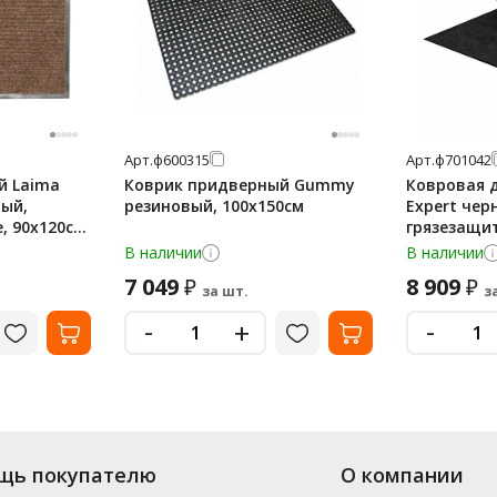
Арт.
ф600315
Арт.
ф701042
й Laima
Коврик придверный Gummy
Ковровая 
ый,
резиновый, 100х150см
Expert черн
, 90х120см,
грязезащит
ребристая
В наличии
В наличии
7 049
8 909
₽
₽
за шт.
з
-
-
+
щь покупателю
О компании