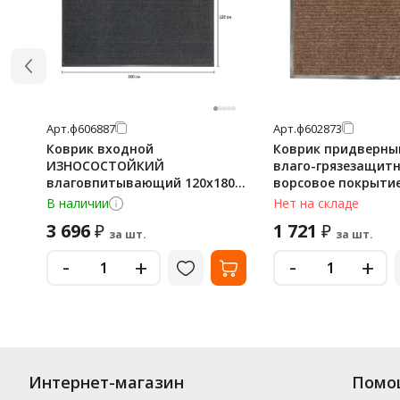
Арт.
ф606887
Арт.
ф602873
Коврик входной
Коврик придверны
ИЗНОСОСТОЙКИЙ
влаго-грязезащитн
влаговпитывающий 120х180
ворсовое покрытие
см, толщина 8 мм, ТАФТИНГ,
коричневый
В наличии
Нет на складе
серый, LAIMA EXPERT, 606887
3 696
1 721
₽
₽
за шт.
за шт.
-
-
+
+
Интернет-магазин
Помо