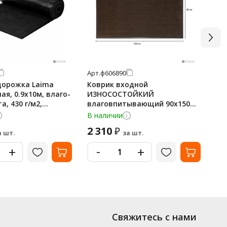
Арт.
ф606890
Арт
дорожка Laima
Коврик входной
Ta
ая, 0.9х10м, влаго-
ИЗНОСОСТОЙКИЙ
Ко
а, 430 г/м2,
влаговпитывающий 90х150
се
см, толщина 8 мм, ТАФТИНГ,
В наличии
В 
коричневый, LAIMA EXPERT,
2 310
9 
₽
606890
а шт.
за шт.
-
+
+
Свяжитесь с нами