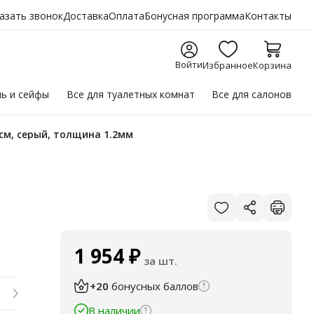
азать звонок
Доставка
Оплата
Бонусная программа
Контакты
Войти
Избранное
Корзина
ль
и сейфы
Все для
туалетных комнат
Все для
салонов
 см, серый, толщина 1.2мм
1 954
₽
за шт.
+20
бонусных баллов
В наличии