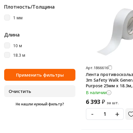
Плотность/Толщина
1 мм
Длина
10 м
18.3 м
Арт.
1866616
Лента противосколь
3m Safety Walk Gener
Purpose 25мм х 18.3м,
прозрачная, средней
В наличии
зернистости
6 393
₽
за шт.
Не нашли нужный фильтр?
-
+