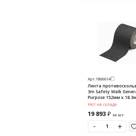
Арт.
1866614
Лента противосколь
3m Safety Walk Gener
Purpose 152мм х 18.3м
черная, средней зер
Нет на складе
19 893
₽
за шт.
-
+