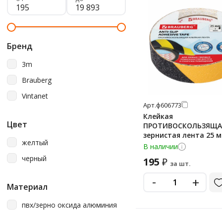
Бренд
3m
Brauberg
Vintanet
Арт.
ф606773
Клейкая
Цвет
ПРОТИВОСКОЛЬЗЯЩА
зернистая лента 25 мм
желтый
ЧЕРНО-ЖЕЛТАЯ, основ
В наличии
BRAUBERG, 606773
черный
195
₽
за шт.
-
+
Материал
пвх/зерно оксида алюминия