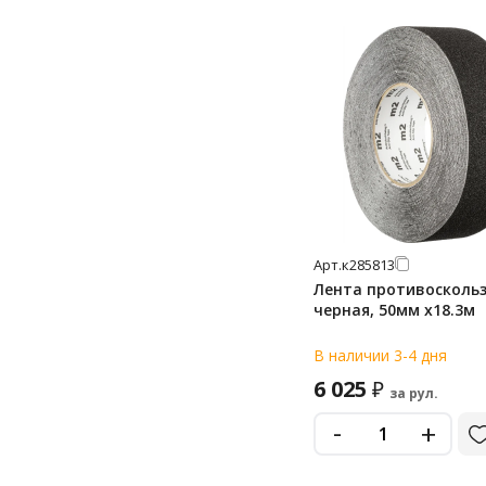
Арт.
к285813
Лента противосколь
черная, 50мм х18.3м
В наличии 3-4 дня
6 025
₽
за рул.
-
+