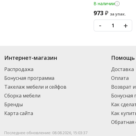
В наличии
973
₽
за упак.
-
+
Купить
Противоскользящие покрытия
по цене от 195
₽
до 19 893
₽
. В а
Интернет-магазин
Помощь 
включая новинки. Вы можете выбрать нужный товар и добавить его в ко
регионы России – партнерской транспортной компанией DPD. Для пост
Распродажа
Доставка
Бонусная программа
Оплата
Такелаж мебели и сейфов
Возврат и
Сборка мебели
Бонусная
Бренды
Как сдела
Карта сайта
Как купит
Обратная 
Последнее обновление: 08.08.2026, 15:03:37