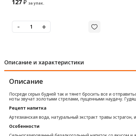
127
₽
за упак.
-
+
Описание и характеристики
Описание
Посреди серых будней так и тянет бросить все и отправить
ноты звучат золотыми стрелами, пущенными наудачу. Гудя
Рецепт напитка
Артезианская вода, натуральный экстракт травы эстрагон, и
Особенности
Сильногазированный безалкогольный напиток со вкусом и а