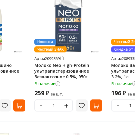
Новинка
Честный З
Честный ЗНАК
Скидка от
Арт.
м2099869
Арт.
м208933
ашино
Молоко Neo High-Protein
Молоко Bar
зованное
ультрапастеризованное
ультрапас
безлактозное 0.5%, 950г
3.2%, 1л
В наличии
В наличии
259
196
₽
₽
за шт.
за 
-
-
+