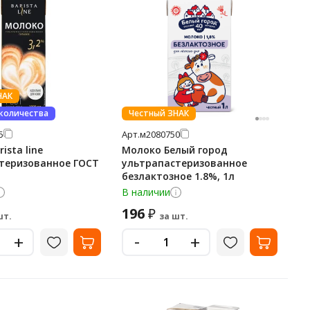
НАК
 количества
Честный ЗНАК
5
Арт.
м2080750
ista line
Молоко Белый город
теризованное ГОСТ
ультрапастеризованное
безлактозное 1.8%, 1л
В наличии
196
₽
шт.
за шт.
-
+
+