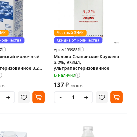
НАК
Честный ЗНАК
 количества
Скидка от количества
7
Арт.
м1999881
янский молочный
Молоко Славянские Кружева
3.2%, 973мл,
теризованное 3.2%,
ультрапастеризованное
В наличии
137
₽
шт.
за шт.
-
+
+