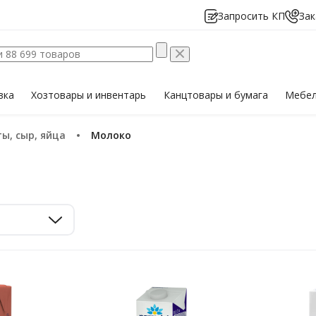
Запросить КП
Зак
вка
Хозтовары
и инвентарь
Канцтовары
и бумага
Мебе
ы, сыр, яйца
Молоко