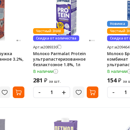
Новинка
Честный ЗНАК
Честный З
Скидка от количества
Скидка от
Арт.
м2089330
Арт.
м209464
ружка
Молоко Parmalat Protein
Молоко Бр
нное 3.2%,
ультрапастеризованное
комбинат
безлактозное 1.8%, 1л
ультрапас
1л
В наличии
В наличии
281
154
₽
₽
за шт.
за 
-
-
+