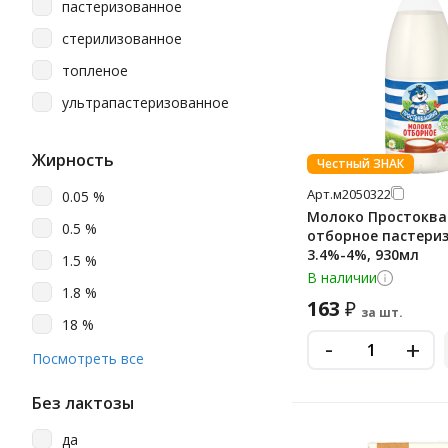
950 г
пастеризованное
Петмол
950 мл
стерилизованное
Пискаревский Мз
970
топленое
Пискаревское
970 мл
ультрапастеризованное
Правильное Молоко
973
Простоквашино
Жирность
973 мл
Честный ЗНАК
Свежее Завтра
975 мл
Арт.
м2050322
0.05 %
Молоко Простокв
Свои Продукты
0.5 %
отборное пастери
Славянские Кружева
3.4%-4%, 930мл
1.5 %
В наличии
Тема
1.8 %
163
₽
за шт.
Фрутоняня
18 %
-
+
Хорошее Дело
2.5 %
Посмотреть все
Эго
2.8 %
Без лактозы
Эконива
3.2 %
да