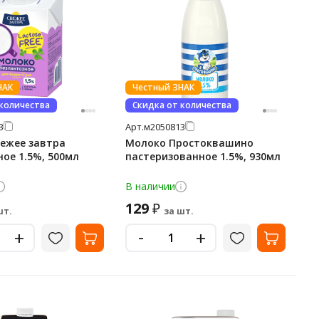
НАК
Честный ЗНАК
 количества
Скидка от количества
3
Арт.
м2050813
ежее завтра
Молоко Простоквашино
ное 1.5%, 500мл
пастеризованное 1.5%, 930мл
В наличии
129
₽
шт.
за шт.
-
+
+