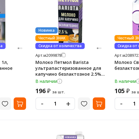
Новинка
Честный ЗНАК
Честный З
ва
Скидка от количества
Скидка от
Арт.
м2099878
Арт.
м208972
 1л,
Молоко Петмол Barista
Молоко Св
анное
ультрапастеризованное для
безлактоз
капучино безлактозное 2.5%,
970мл
В наличии
В наличии
196
105
₽
₽
за шт.
за 
-
-
+