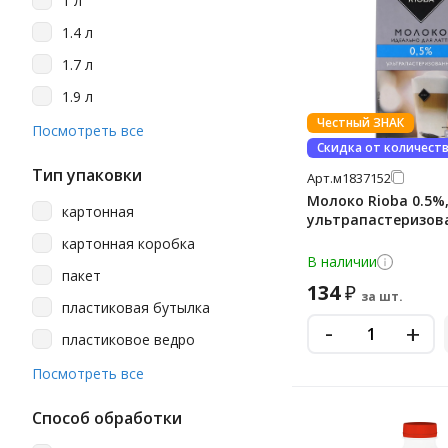
1 л
Агуша
1.4 л
Белый Город
1.7 л
Большая Кружка
1.9 л
Брянский Молочный
Комбинат
Честный ЗНАК
175 г
Посмотреть все
Скидка от количест
Вологжанка
2 л
Тип упаковки
Арт.
м1837152
Дар Гор
200
Молоко Rioba 0.5%,
картонная
Деловой Стандарт
ультрапастеризов
200 мл
картонная коробка
Домик В Деревне
500 мл
В наличии
пакет
Калория
900 г
134
₽
за шт.
пластиковая бутылка
Клевер
900 мл
-
+
пластиковое ведро
Клеверок
925 г
стекло
Посмотреть все
Молочная Речка
925 мл
Молти
930 мл
Способ обработки
На Вершине