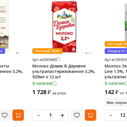
Честный З
ва
Честный ЗНАК
Скидка от
Арт.
м2055840
Арт.
м195929
укты
Молоко Домик В Деревне
Молоко Эк
нное 3.2%,
ультрапастеризованное 3.2%,
Line 1.5%, 
925мл x 12 шт
ультрапас
В наличии
В наличии
1 728
142
₽
₽
за упак.
от 
Мин. покупка
-
-
+