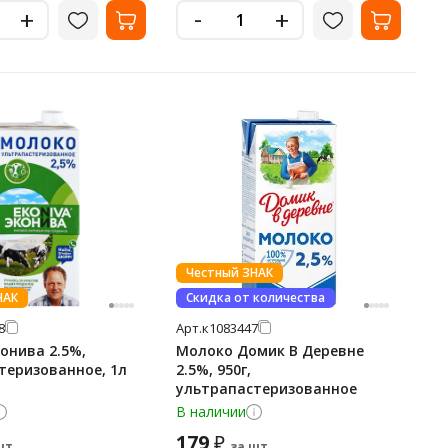
-
+
+
Честный ЗНАК
НАК
Скидка от количества
8
Арт.
к1083447
онива 2.5%,
Молоко Домик В Деревне
теризованное, 1л
2.5%, 950г,
ультрапастеризованное
В наличии
179
₽
шт.
за шт.