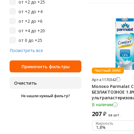
от +2 до +25
182
от +2 до +4
20
от +2 до +6
210 суток
от +4 до +20
22
от 0 до +25
26
от 0 до +6
Посмотреть все
270
3
Честный ЗНАК
365
Арт.
к1170342
7 месяцев
Молоко Parmalat 
9 мес
БЕЗЛАКТОЗНОЕ 1.8%
Не нашли нужный фильтр?
ультрапастеризов
90
В наличии
207
₽
за шт.
Жирность
1,8%