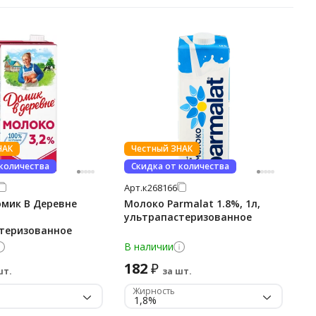
НАК
Честный ЗНАК
 количества
Скидка от количества
Арт.
к268166
мик В Деревне
Молоко Parmalat 1.8%, 1л,
ультрапастеризованное
теризованное
В наличии
182
₽
шт.
за шт.
Жирность
1,8%