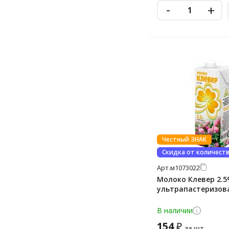
-
+
Честный ЗНАК
Скидка от количест
Арт.
м1073022
Молоко Клевер 2.5%
ультрапастеризов
В наличии
154
₽
за шт.