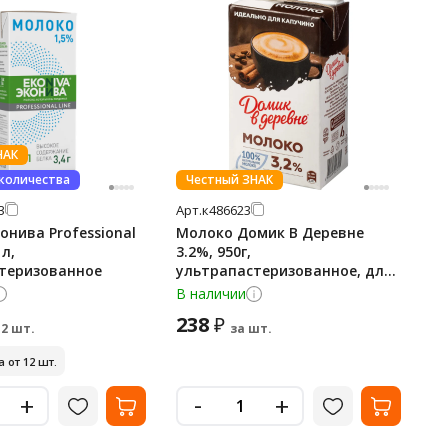
НАК
 количества
Честный ЗНАК
3
Арт.
к486623
онива Professional
Молоко Домик В Деревне
1л,
3.2%, 950г,
теризованное
ультрапастеризованное, для
капучино
В наличии
238
₽
12 шт.
за шт.
 от 12 шт.
-
+
+