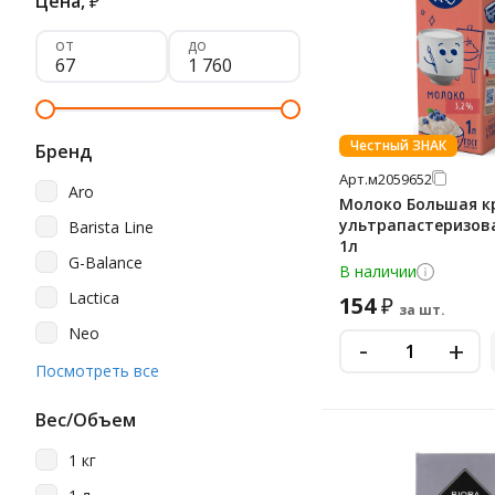
Цена,
₽
от
до
Честный ЗНАК
Бренд
Арт.
м2059652
Aro
Молоко Большая к
ультрапастеризова
Barista Line
1л
G-Balance
В наличии
Lactica
154
₽
за шт.
Neo
-
+
Parmalat
Посмотреть все
Rioba
Вес/Объем
Viola
1 кг
Wollinger