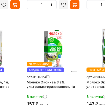
-
-
+
Честный ЗНАК
ва
Скидка от количества
Честный З
Арт.
м1987354
Арт.
м198266
, 1л,
Молоко Эконива 3.2%,
Молоко Эк
анное
ультрапастеризованное, 1л
ультрапас
В наличии
В наличии
157
147
₽
₽
за шт.
за 