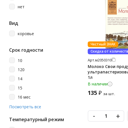
3.3 %
нет
3.5 %
4 %
Вид
6 %
коровье
Честный ЗНАК
Срок годности
Скидка от количест
Арт.
м2050310
10
Молоко Свои прод
120
ультрапастеризова
1л
14
В наличии
15
135
₽
за шт.
16 мес
18
Посмотреть все
-
+
180
Температурный режим
180 суток