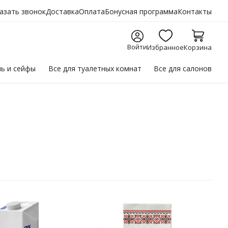
азать звонок
Доставка
Оплата
Бонусная программа
Контакты
Войти
Избранное
Корзина
ль
и сейфы
Все для
туалетных комнат
Все для
салонов