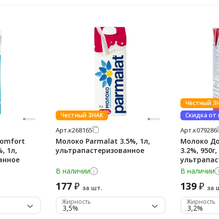
Честный З
Честный ЗНАК
Скидка от
Арт.
к268165
Арт.
к079286
Comfort
Молоко Parmalat 3.5%, 1л,
Молоко До
, 1л,
ультрапастеризованное
3.2%, 950г,
анное
ультрапас
В наличии
В наличии
177
139
₽
₽
за шт.
за 
Жирность
Жирность
3,5%
3,2%