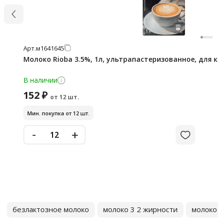
Арт.
м1641645
Молоко Rioba 3.5%, 1л, ультрапастеризованное, для 
В наличии
152 ₽
от 12 шт.
Мин. покупка от 12 шт.
-
+
безлактозное молоко
молоко 3 2 жирности
молоко