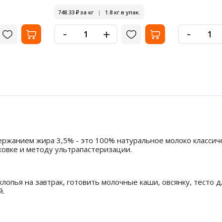
748.33
₽
за кг
|
1.8 кг в упак.
-
-
+
ержанием жира 3,5% - это 100% натуральное молоко классич
ковке и методу ультрапастеризации.
опья на завтрак, готовить молочные каши, овсянку, тесто д
й.