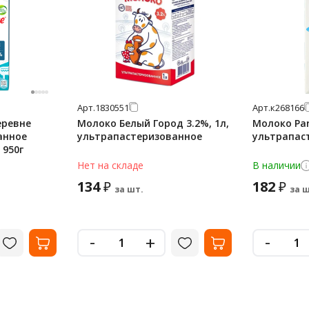
Арт.
1830551
Арт.
к268166
еревне
Молоко Белый Город 3.2%, 1л,
Молоко Par
анное
ультрапастеризованное
ультрапас
 950г
Нет на складе
В наличии
134
182
₽
₽
за шт.
за ш
-
-
+