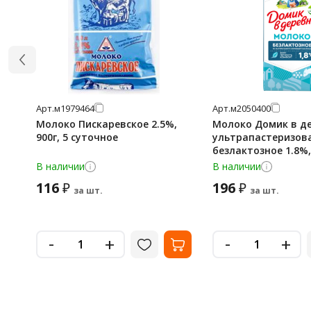
Арт.
м1979464
Арт.
м2050400
Молоко Пискаревское 2.5%,
Молоко Домик в д
900г, 5 суточное
ультрапастеризов
безлактозное 1.8%,
В наличии
В наличии
116
196
₽
₽
за шт.
за шт.
-
-
+
+