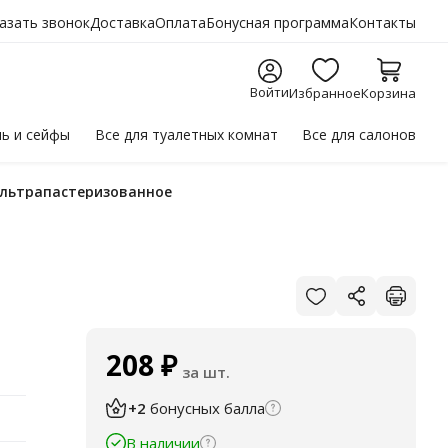
азать звонок
Доставка
Оплата
Бонусная программа
Контакты
Войти
Избранное
Корзина
ль
и сейфы
Все для
туалетных комнат
Все для
салонов
 ультрапастеризованное
208
₽
за шт.
+2
бонусных балла
В наличии