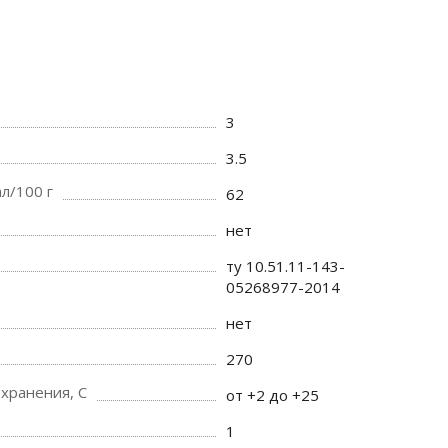
3
3.5
л/100 г
62
нет
ту 10.51.11-143-
05268977-2014
нет
270
хранения, C
от +2 до +25
1