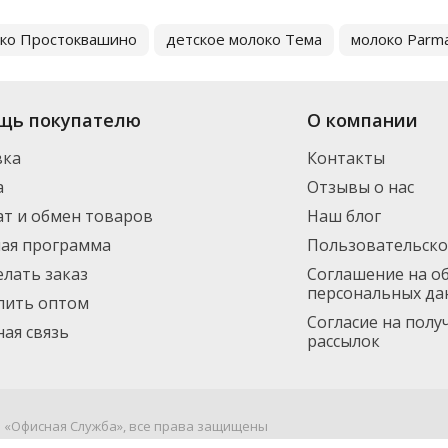
ко Простоквашино
детское молоко Тема
молоко Parma
щь покупателю
О компании
вка
Контакты
а
Отзывы о нас
т и обмен товаров
Наш блог
ная программа
Пользовательско
елать заказ
Соглашение на о
персональных да
пить оптом
Согласие на пол
ая связь
рассылок
я «Офисная Служба», все права защищены