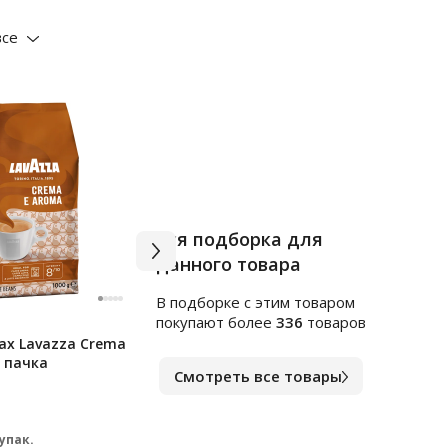
все
Вся подборка для
данного товара
В подборке c этим товаром
Арт.
м2088861
Арт.
1
покупают более
336
товаров
ах Lavazza Crema
Карамель Яшкино С соком
Чай G
, пачка
малины, яблока, лимона, 1кг
(Спр
Смотреть все товары
HoRe
В наличии
В на
401
39
₽
 упак.
за шт.