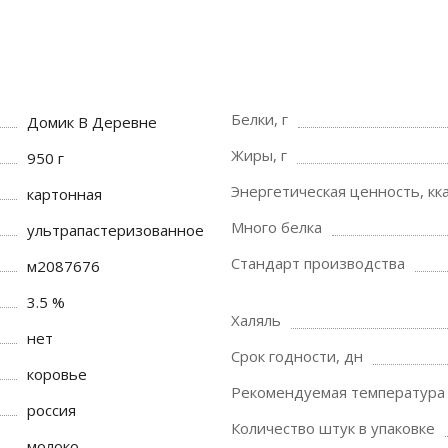
Белки, г
Домик В Деревне
Жиры, г
950 г
Энергетическая ценность, кка
картонная
Много белка
ультрапастеризованное
Стандарт производства
м2087676
3.5 %
Халяль
нет
Срок годности, дн
коровье
Рекомендуемая температура 
россия
Количество штук в упаковке
молоко