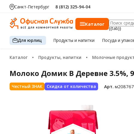
Санкт-Петербург
8 (812) 325-94-04
Каталог
{{tab}}
Для юрлиц
Продукты
и напитки
Посуда
и упако
Каталог
Продукты, напитки
Молочные продукты, сыр,
Молоко Домик В Деревне 3.5%, 
Арт.
м208767
Честный ЗНАК
Скидка от количества