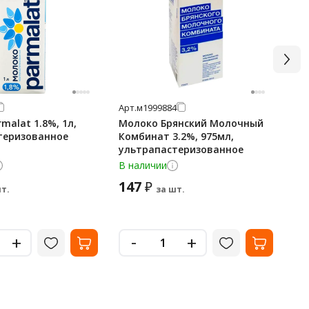
Арт.
м1999884
Арт
malat 1.8%, 1л,
Молоко Брянский Молочный
Мо
теризованное
Комбинат 3.2%, 975мл,
ул
ультрапастеризованное
с 3
В наличии
В 
147
2
₽
т.
за шт.
-
+
+