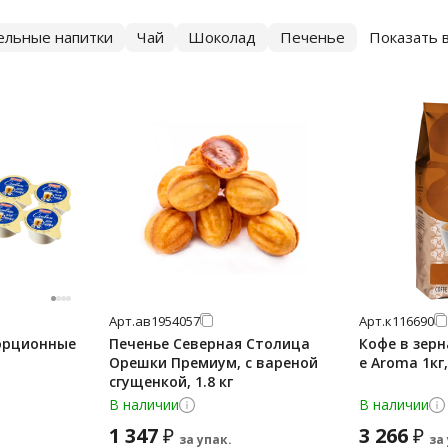
ельные напитки
Чай
Шоколад
Печенье
Показать 
Арт.
ав1954057
Арт.
к116690
орционные
Печенье Северная Столица
Кофе в зерн
Орешки Премиум, с вареной
е Aroma 1кг
сгущенкой, 1.8 кг
В наличии
В наличии
1 347
3 266
₽
₽
за упак.
за