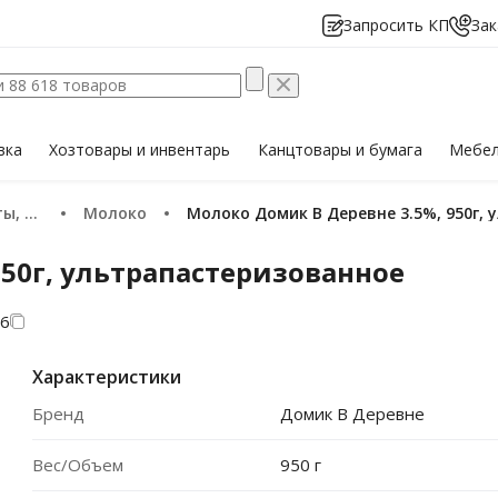
Запросить КП
Зак
вка
Хозтовары
и инвентарь
Канцтовары
и бумага
Мебе
 яйца
Молоко
Молоко Домик В Деревне 3.5%, 950г,
950г, ультрапастеризованное
6
Характеристики
Бренд
Домик В Деревне
Вес/Объем
950 г