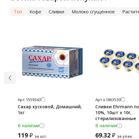
Топ
Кофе
Сливки
Молоко сгущенное
Растит
Арт.
1559343
Арт.
к1863530
Сахар кусковой, Домашний,
Сливки Ehrmann п
1кг
10%, 10шт х 10г,
стерилизованные
В наличии
В наличии
119
69.32
₽
₽
за шт.
за упак.