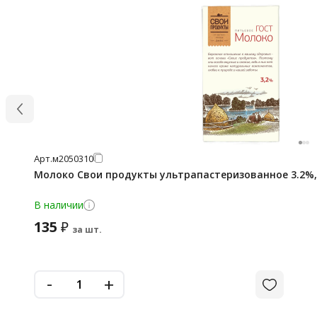
Арт.
м2050310
Молоко Свои продукты ультрапастеризованное 3.2%,
В наличии
135
₽
за шт.
-
+