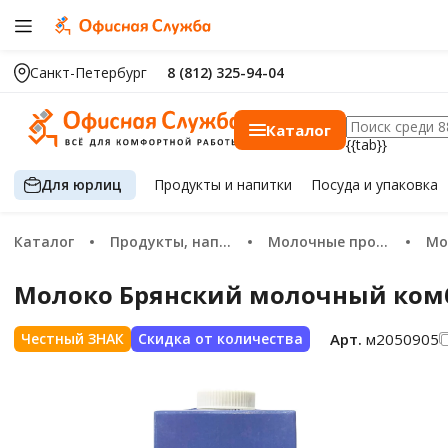
Санкт-Петербург
8 (812) 325-94-04
Каталог
{{tab}}
Для юрлиц
Продукты
и напитки
Посуда
и упаковка
Каталог
Продукты, напитки
Молочные продукты, сыр, яйца
М
Молоко Брянский молочный комби
Арт.
м2050905
Честный ЗНАК
Скидка от количества