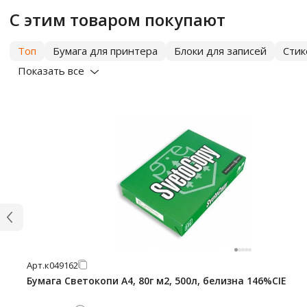
С этим товаром покупают
Топ
Бумага для принтера
Блоки для записей
Сти
Показать все
Арт.
к049162
Бумага Светокопи А4, 80г м2, 500л, белизна 146%CIE