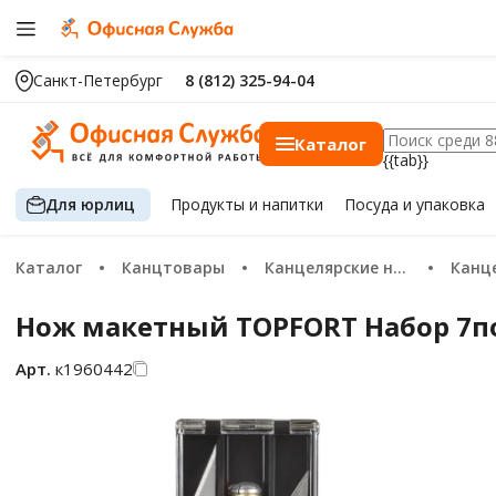
Санкт-Петербург
8 (812) 325-94-04
Каталог
{{tab}}
Для юрлиц
Продукты
и напитки
Посуда
и упаковка
Каталог
Канцтовары
Канцелярские ножи и ножницы
Канце
Нож макетный TOPFORT Набор 7по
Арт.
к1960442