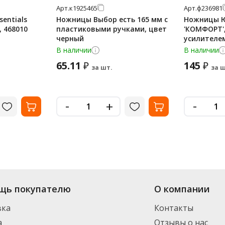
Арт.
к1925465
Арт.
ф236981
entials
Ножницы Выбор есть 165 мм с
Ножницы 
, 468010
пластиковыми ручками, цвет
'КОМФОРТ',
черный
усилителе
накладки, 
В наличии
В наличии
ассорти, 2
65.11
145
₽
₽
за шт.
за ш
-
-
+
щь покупателю
О компании
вка
Контакты
а
Отзывы о нас