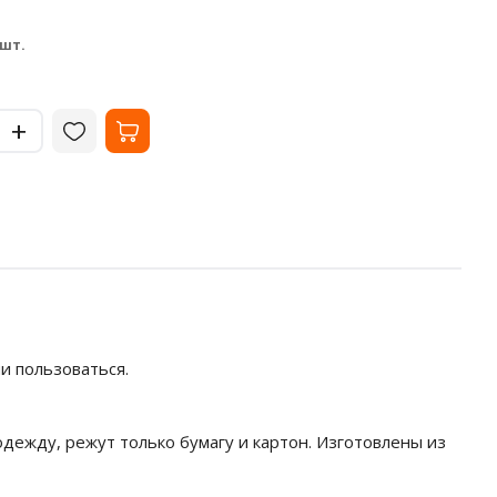
листов
В наличии
В на
33.02
35
₽
 шт.
за шт.
-
-
+
+
и пользоваться.
дежду, режут только бумагу и картон. Изготовлены из