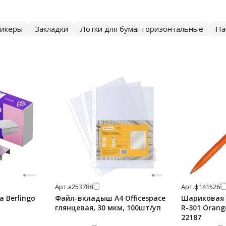
тикеры
Закладки
Лотки для бумаг горизонтальные
На
Арт.
я253788
Арт.
ф141526
 Berlingo
Файл-вкладыш А4 Officespace
Шариковая р
глянцевая, 30 мкм, 100шт/уп
R-301 Orang
22187