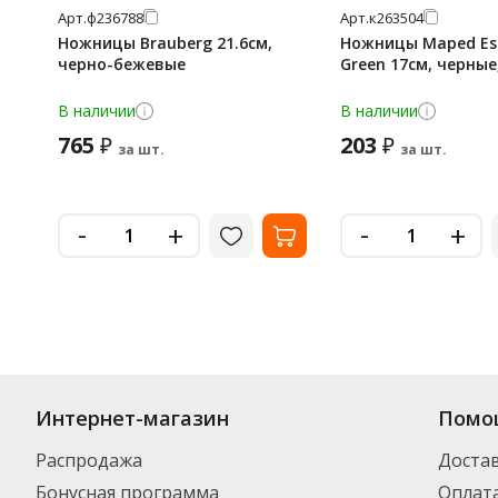
Арт.
ф236788
Арт.
к263504
Ножницы Brauberg 21.6см,
Ножницы Maped Ess
черно-бежевые
Green 17см, черные
В наличии
В наличии
765
203
₽
₽
за шт.
за шт.
-
-
+
+
Интернет-магазин
Помо
Распродажа
Доста
Бонусная программа
Оплат