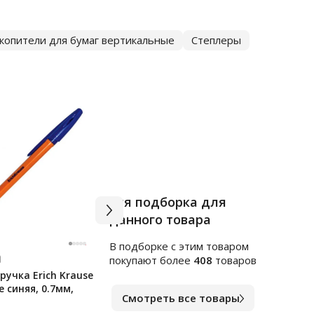
копители для бумаг вертикальные
Степлеры
Вся подборка для
данного товара
В подборке c этим товаром
Арт.
я255248
Арт.
ф
покупают более
408
товаров
учка Erich Krause
Клейкие закладки
Блок
e синяя, 0.7мм,
пластиковые Officespace
непр
Смотреть все товары
45х12мм, 5цветов по 20
цвет