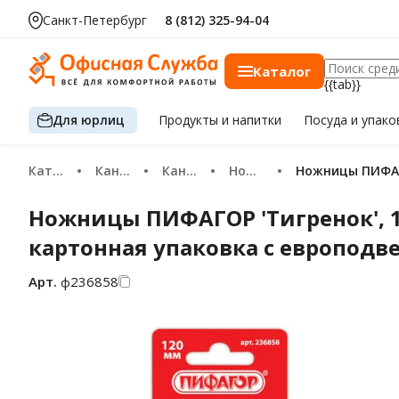
Санкт-Петербург
8 (812) 325-94-04
Каталог
{{tab}}
Для юрлиц
Продукты
и напитки
Посуда
и упако
Каталог
Канцтовары
Канцелярские ножи и ножницы
Ножницы канцелярские
Ножницы ПИФАГ
Ножницы ПИФАГОР 'Тигренок', 
картонная упаковка с европодве
Арт.
ф236858