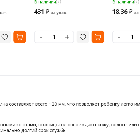
В наличии
В наличии
431
18.36
₽
₽
 шт.
за упак.
за
-
-
+
 составляет всего 120 мм, что позволяет ребенку легко им
енными концами, ножницы не повреждают кожу, волосы или о
симально долгий срок службы.