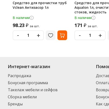
Средство для прочистки труб
Средство для проч
Vclean Антизасор 1л
Aqualon 1л, очисти
стоков, жидкость
В наличии
В наличии
98.23
171
₽
₽
за шт.
за шт.
-
-
+
+
Интернет-магазин
Помо
Распродажа
Доста
Бонусная программа
Оплат
Такелаж мебели и сейфов
Возвра
Сборка мебели
Бонус
Бренды
Как сд