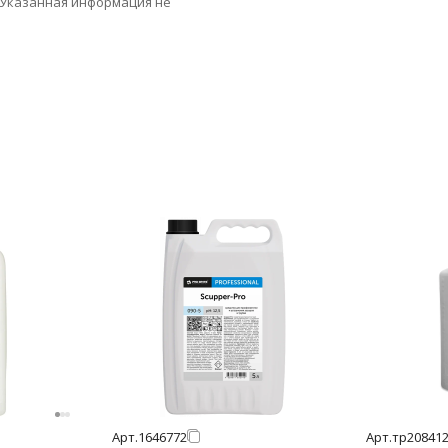
 Указанная информация не
Арт.
1646772
Арт.
тр20841