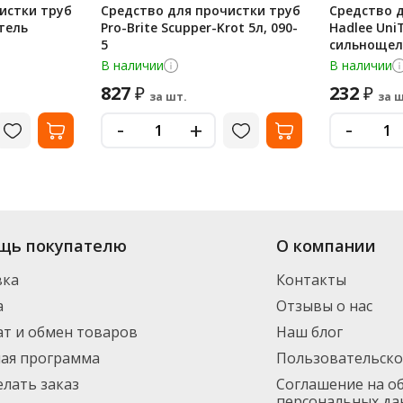
истки труб
Средство для прочистки труб
Средство 
тель
Pro-Brite Scupper-Krot 5л, 090-
Hadlee Uni
5
сильнощело
В наличии
В наличии
827
232
₽
₽
за шт.
за ш
-
-
+
щь покупателю
О компании
вка
Контакты
а
Отзывы о нас
т и обмен товаров
Наш блог
ная программа
Пользовательско
елать заказ
Соглашение на о
персональных да