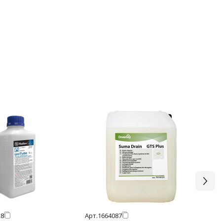
28
Арт.
1664087
Арт