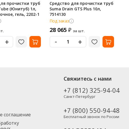
для прочистки труб
Средство для прочистки труб
Ср
Tube (Юнитуб) 1л,
Suma Drain GTS Plus 10л,
Eff
чное, гель, 2202-1
7514130
Под заказ
В 
28 065
6
₽
т.
за шт.
-
+
+
Свяжитесь с нами
+7 (812) 325-94-04
Санкт-Петербург
+7 (800) 550-94-48
е соглашение
Бесплатный звонок по России
бработку
нных