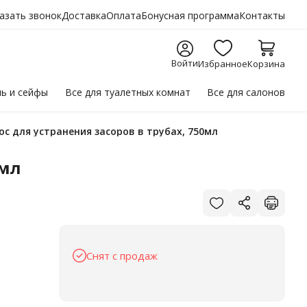
азать звонок
Доставка
Оплата
Бонусная программа
Контакты
Войти
Избранное
Корзина
ль
и сейфы
Все для
туалетных комнат
Все для
салонов
ос для устранения засоров в трубах, 750мл
0мл
Снят с продаж