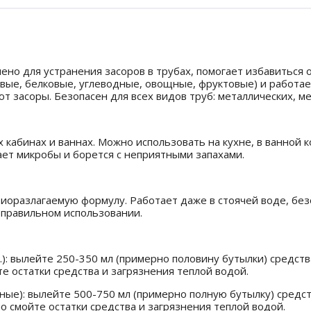
но для устранения засоров в трубах, помогает избавиться от
вые, белковые, углеводные, овощные, фруктовые) и работае
т засоры. Безопасен для всех видов труб: металлических, м
 кабинах и ваннах. Можно использовать на кухне, в ванной 
ает микробы и борется с неприятными запахами.
биоразлагаемую формулу. Работает даже в стоячей воде, без
 правильном использовании.
.): вылейте 250-350 мл (примерно половину бутылки) средства
е остатки средства и загрязнения теплой водой.
ые): вылейте 500-750 мл (примерно полную бутылку) средств
но смойте остатки средства и загрязнения теплой водой.