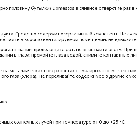
рно половину бутылки) Domestos в сливное отверстие раз в
дукта. Средство содержит хлорактивный компонент. Не сжим
 Работайте в хорошо вентилируемом помещении, не вдыхайте
проглатывании: прополощите рот, не вызывайте рвоту. При 
ании в глаза: промойте глаза водой, снимите контактные ли
те на металлических поверхностях с эмалированным, золоты
ого газа (хлора). Не переливайте содержимое в другие емко
ыло.
ямых солнечных лучей при температуре от 0 до +25 °С.