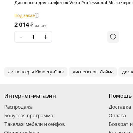
Диспенсер для салфеток Veiro Professional Micro черн
Под заказ
2 014
₽
за шт.
-
+
диспенсеры Kimbery-Clark
диспенсеры Лайма
дисп
Интернет-магазин
Помощь 
Распродажа
Доставка
Бонусная программа
Оплата
Такелаж мебели и сейфов
Возврат и
Сборка мебели
Бонусная