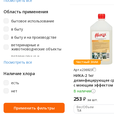
Посмотреть все
Haccper
Область применения
Kimberly-Clark
бытовое использование
Klinin
в быту
Laima
в быту и на производстве
Luscan
ветеринарные и
Merida
животноводческие объекты
ветеринарные и
Pro-Brite
животноводческие объекты,
Посмотреть все
Честный ЗНАК
дезинфекция мест и средств
Sanfor
общественного пользования
Арт.
к236923
(вокза
Smart Medical
Наличие хлора
НИКА-2 1кг
дезинфекция мест и средств
дезинфицирующее с
Suma
есть
общественного пользования
с моющим эффектом 
(вокзалы
Uniq
236923ком.
нет
В наличии
дезинфекция мест и средств
Vortex
253
₽
общественного пользования
за шт.
(вокзалы, аэропорты и т.п.),
Абактерил
Вес/Объем
детские учреждения
1л
Абсолон