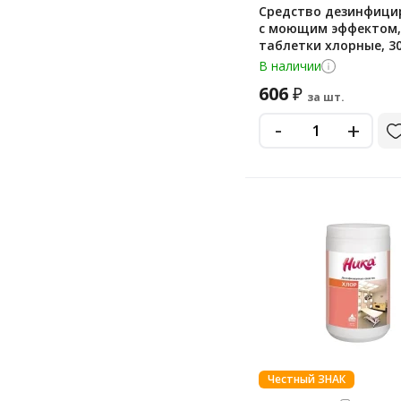
Средство дезинфиц
Оптимакс
с моющим эффектом,
таблетки хлорные, 30
Паритрейд
кг, ЛАЙМАДЕЗ, 701874
В наличии
ПитХим
606
₽
за шт.
Полисепт
-
+
Ренессанс Косметик
Самарамедпром
Самаровка
Самарово
Сульфохлорантин
Триосепт
Химитек
Хлорамин
Хлортаб
Честный ЗНАК
Эксподэк