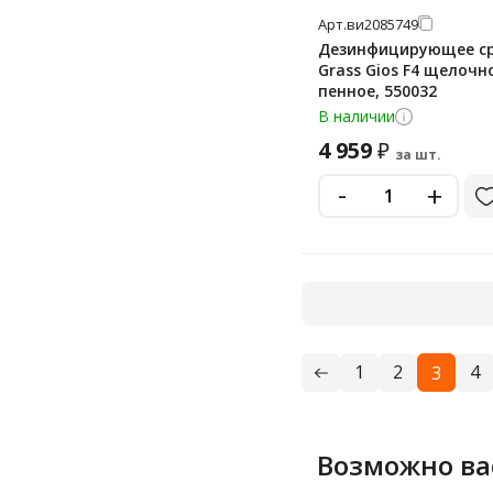
Арт.
ви2085749
Дезинфицирующее с
Grass Gios F4 щелочн
пенное, 550032
В наличии
4 959
₽
за шт.
-
+
1
2
4
3
Возможно ва