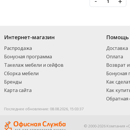
-
+
Купить
Дезинфицирующие средcтва
по цене от 20.55
₽
до 24 857
₽
. В а
Интернет-магазин
Помощь 
включая новинки. Вы можете выбрать нужный товар и добавить его в ко
регионы России – партнерской транспортной компанией DPD. Для пост
Распродажа
Доставка
Бонусная программа
Оплата
Такелаж мебели и сейфов
Возврат и
Сборка мебели
Бонусная
Бренды
Как сдела
Карта сайта
Как купит
Обратная 
Последнее обновление: 08.08.2026, 15:03:37
© 2000-2026 Компания «