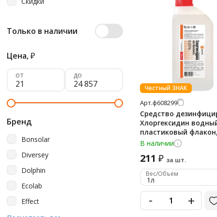
Скидки
Только в наличии
Цена,
₽
от
до
Честный ЗНАК
Арт.
ф608299
Средство дезинфиц
Бренд
Хлоргексидин водный
пластиковый флакон, 
Bonsolar
Самарамедпром
В наличии
Diversey
211
₽
за шт.
Dolphin
Вес/Объем
1л
Ecolab
-
+
Effect
Grass