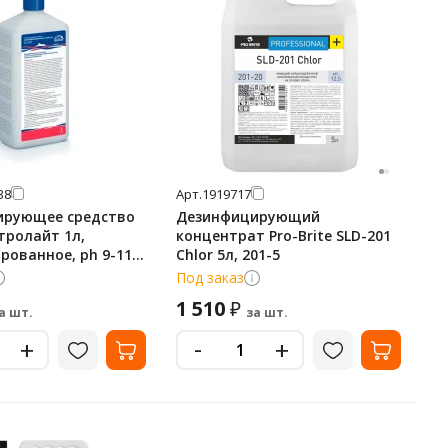
38
Арт.
1919717
ирующее средство
Дезинфицирующий
тролайт 1л,
концентрат Pro-Brite SLD-201
рованное, ph 9-11,
Chlor 5л, 201-5
Под заказ
1 510
₽
а шт.
за шт.
-
+
+