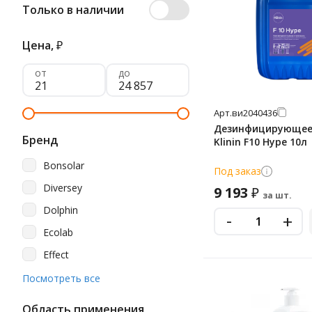
Только в наличии
Цена,
₽
от
до
Арт.
ви2040436
Дезинфицирующее
Бренд
Klinin F10 Hype 10л
Bonsolar
Под заказ
Diversey
9 193
₽
за шт.
Dolphin
-
+
Ecolab
Effect
Grass
Посмотреть все
Haccper
Область применения