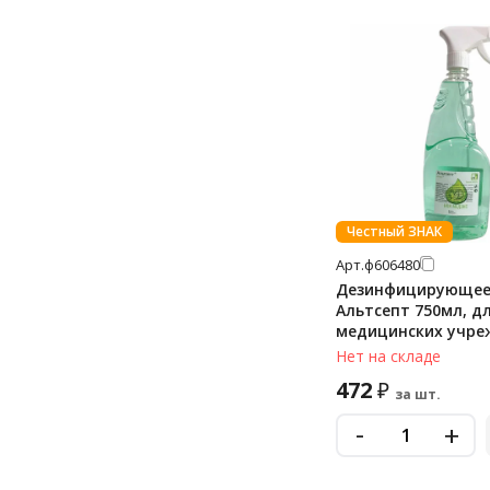
Честный ЗНАК
Арт.
ф606480
Дезинфицирующее
Альтсепт 750мл, д
медицинских учре
спрей
Нет на складе
472
₽
за шт.
-
+