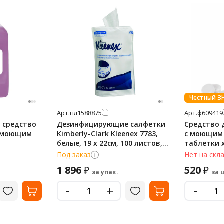
Честный З
Арт.
пл1588875
Арт.
ф609419
 средство
Дезинфицирующие салфетки
Средство
с моющим
Kimberly-Clark Kleenex 7783,
с моющим
белые, 19 х 22см, 100 листов,
таблетки х
сменный блок
кг, банка,
Под заказ
Нет на скл
1 896
520
₽
₽
за упак.
за 
-
-
+