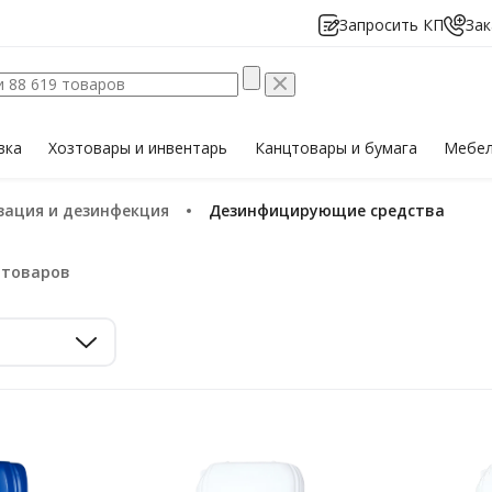
Запросить КП
Зак
вка
Хозтовары
и инвентарь
Канцтовары
и бумага
Мебе
изация и дезинфекция
Дезинфицирующие средcтва