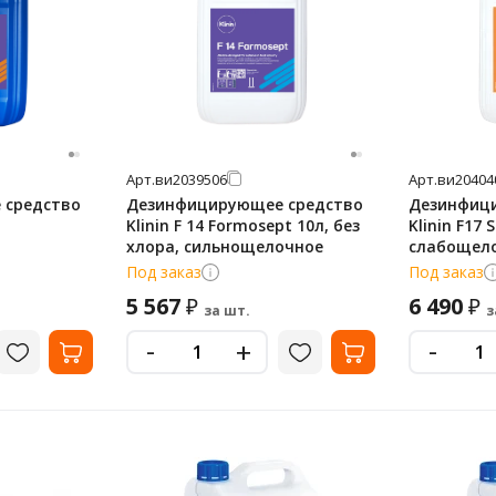
Арт.
ви2039506
Арт.
ви20404
 средство
Дезинфицирующее средство
Дезинфиц
Klinin F 14 Formosept 10л, без
Klinin F17 
хлора, сильнощелочное
слабощело
Под заказ
Под заказ
5 567
6 490
₽
₽
за шт.
з
-
-
+