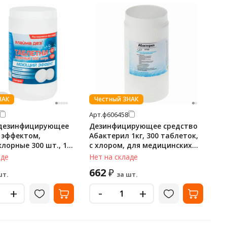
НАК
Честный ЗНАК
Арт.
ф606458
 дезинфицирующее
Дезинфицирующее средство
 эффектом,
Абактерил 1кг, 300 таблеток,
лорные 300 шт., 1
с хлором, для медицинских
 ЛАЙМАДЕЗ, 609419
учреждений
аде
Нет на складе
662
₽
шт.
за шт.
-
+
+