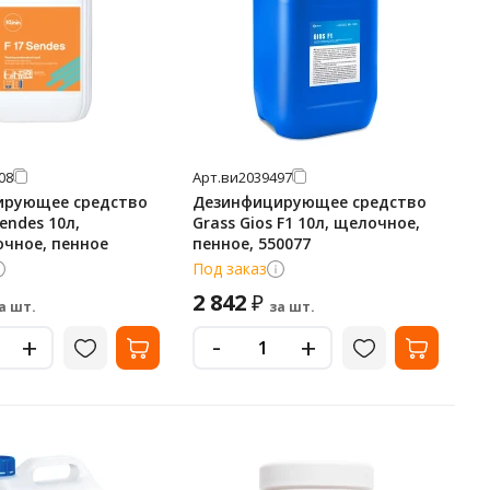
08
Арт.
ви2039497
ирующее средство
Дезинфицирующее средство
Sendes 10л,
Grass Gios F1 10л, щелочное,
чное, пенное
пенное, 550077
Под заказ
2 842
₽
а шт.
за шт.
-
+
+