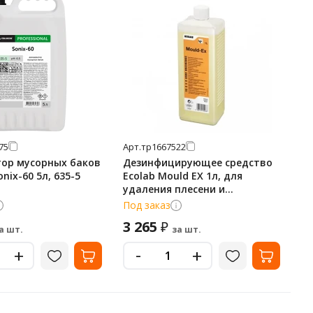
75
Арт.
тр1667522
ор мусорных баков
Дезинфицирующее средство
onix-60 5л, 635-5
Ecolab Mould EX 1л, для
удаления плесени и
микробов, 9050970
Под заказ
3 265
₽
а шт.
за шт.
-
+
+