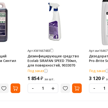
Арт.
КМ1667483
Арт.
ви16467
щий
Дезинфицирующее средство
Дезодорат
м Синтил
Ecolab SIRAFAN SPEED 750мл,
Pro-Brite S
для поверхностей, 9033070
Под заказ
Под заказ
1 854
3 120
₽
₽
за шт.
з
-
-
+