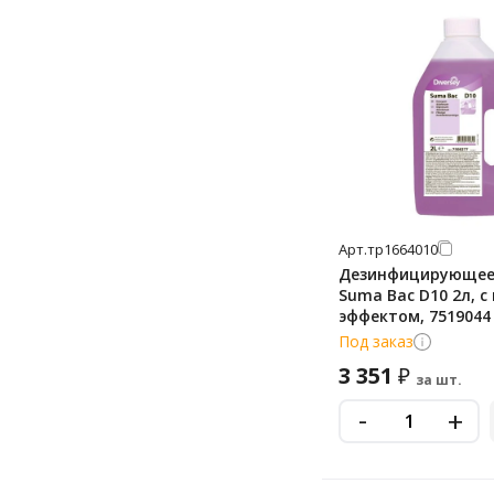
Паритрейд
ПитХим
Полисепт
Ренессанс Косметик
Самарамедпром
Самаровка
Самарово
Арт.
тр1664010
Сульфохлорантин
Дезинфицирующее
Suma Bac D10 2л, 
Триосепт
эффектом, 7519044
Химитек
Под заказ
Хлорамин
3 351
₽
за шт.
Хлортаб
-
+
Эксподэк
Элдез