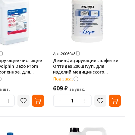
Арт.
2006045
ирующее чистящее
Дезинфицирующие салфетки
Dolphin Dezo Prom
Оптидез 200шт/уп, для
зкопенное, для
изделий медицинского
оборудования, K007
назначения
Под заказ
609
₽
а шт.
за упак.
-
+
+