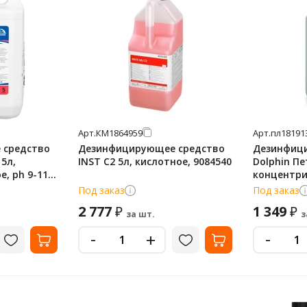
Арт.
КМ1864959
Арт.
пл18191
 средство
Дезинфицирующее средство
Дезинфиц
5л,
INST C2 5л, кислотное, 9084540
Dolphin Пе
, ph 9-11,
концентри
К001
Под заказ
Под заказ
2 777
1 349
₽
₽
за шт.
з
-
-
+