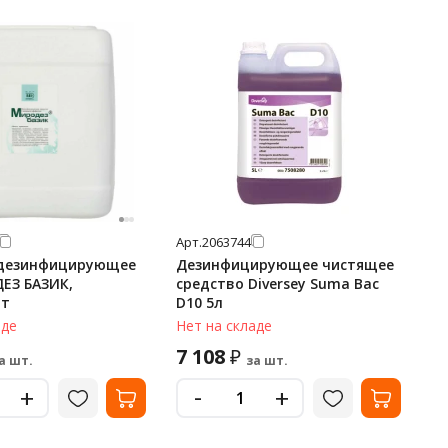
Арт.
2063744
 дезинфицирующее
Дезинфицирующее чистящее
ДЕЗ БАЗИК,
средство Diversey Suma Bac
ат
D10 5л
аде
Нет на складе
7 108
₽
а шт.
за шт.
-
+
+