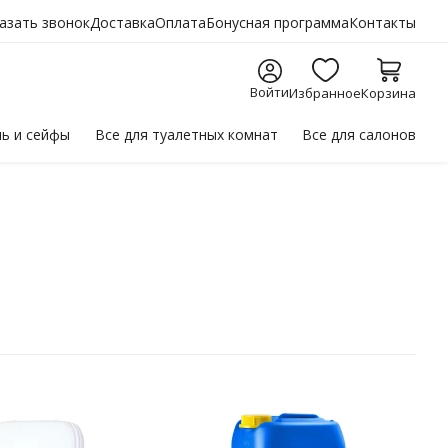
азать звонок
Доставка
Оплата
Бонусная программа
Контакты
Войти
Избранное
Корзина
ль
и сейфы
Все для
туалетных комнат
Все для
салонов