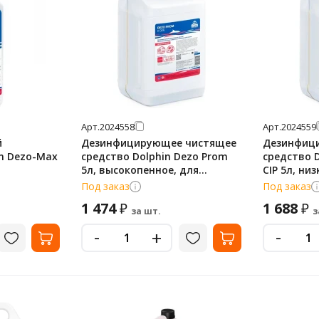
Арт.
2024558
Арт.
2024559
й
Дезинфицирующее чистящее
Дезинфиц
n Dezo-Max
средство Dolphin Dezo Prom
средство 
5л, высокопенное, для
CIP 5л, ни
пищевого оборудования, К006
пищевого 
Под заказ
Под заказ
1 474
1 688
₽
₽
за шт.
з
-
-
+