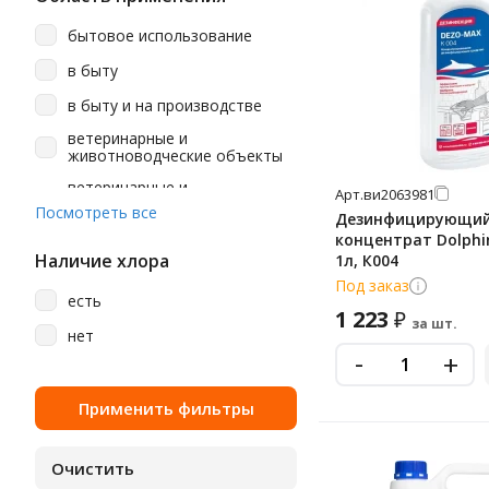
Kimberly-Clark
бытовое использование
Klinin
в быту
Laima
в быту и на производстве
Luscan
ветеринарные и
Merida
животноводческие объекты
ветеринарные и
Pro-Brite
Арт.
ви2063981
животноводческие объекты,
Посмотреть все
Дезинфицирующи
дезинфекция мест и средств
Sanfor
общественного пользования
концентрат Dolphi
(вокза
Smart Medical
Наличие хлора
1л, К004
Под заказ
дезинфекция мест и средств
Suma
есть
общественного пользования
1 223
₽
(вокзалы
за шт.
Uniq
нет
-
дезинфекция мест и средств
+
Vortex
общественного пользования
(вокзалы, аэропорты и т.п.),
Абактерил
детские учреждения
Абсолон
детские учреждения (детсады
Авансепт
детские учреждения (детсады,