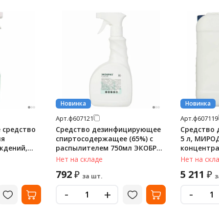
Новинка
Новинка
Арт.
ф607121
Арт.
ф607119
 средство
Средство дезинфицирующее
Средство
ля
спиртосодержащее (65%) с
5 л, МИРО
ждений,
распылителем 750мл ЭКОБРИЗ
концентр
СПРЕЙ, готовый раствор
Нет на складе
Нет на скл
792
5 211
₽
₽
за шт.
з
-
-
+