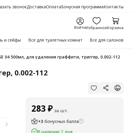
азать звонок
Доставка
Оплата
Бонусная программа
Контакты
Войти
Избранное
Корзина
ль
и сейфы
Все для
туалетных комнат
Все для
салонов
SE 04 500мл, для удаления граффити, триггер, 0.002-112
ер, 0.002-112
283
₽
за шт.
+3
бонусных балла
В наличии 2 дня