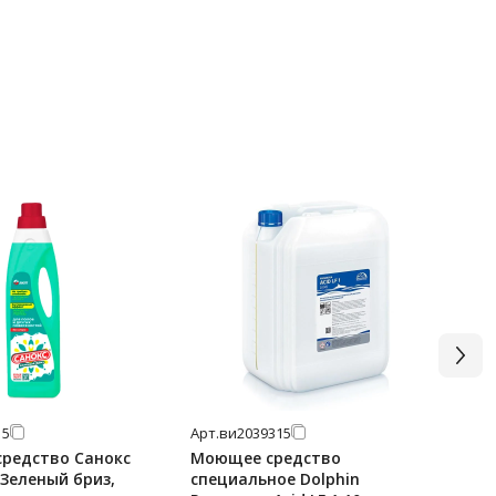
15
Арт.
ви2039315
Арт
средство Санокс
Моющее средство
Ун
Зеленый бриз,
специальное Dolphin
ко