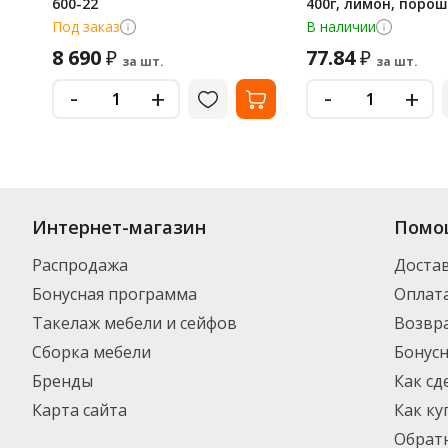
600-22
400г, лимон, поро
Под заказ
В наличии
8 690
77.84
₽
₽
за шт.
за шт.
-
-
+
+
Интернет-магазин
Помо
Распродажа
Доста
Бонусная программа
Оплат
Такелаж мебели и сейфов
Возвра
Сборка мебели
Бонус
Бренды
Как сд
Карта сайта
Как ку
Обратн