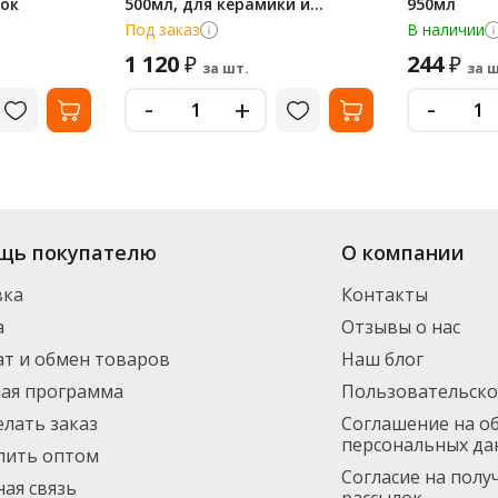
шок
500мл, для керамики и
950мл
нержавеющей стали, 9012640
Под заказ
В наличии
1 120
244
₽
₽
за шт.
за ш
-
-
+
щь покупателю
О компании
вка
Контакты
а
Отзывы о нас
т и обмен товаров
Наш блог
ная программа
Пользовательско
елать заказ
Соглашение на о
персональных да
пить оптом
Согласие на пол
ая связь