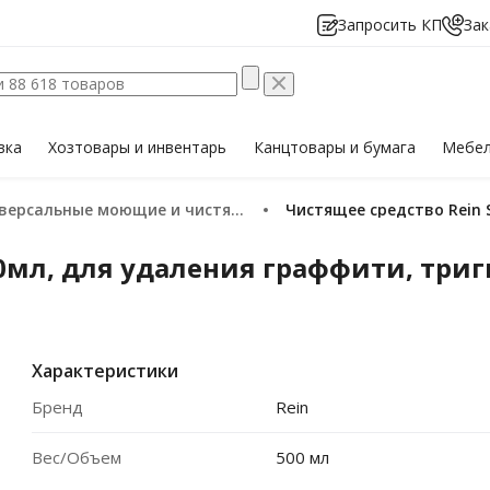
Запросить КП
Зак
вка
Хозтовары
и инвентарь
Канцтовары
и бумага
Мебе
версальные моющие и чистящие средства
Чистящее средство Rein 
0мл, для удаления граффити, тригг
Характеристики
Бренд
Rein
Вес/Объем
500 мл