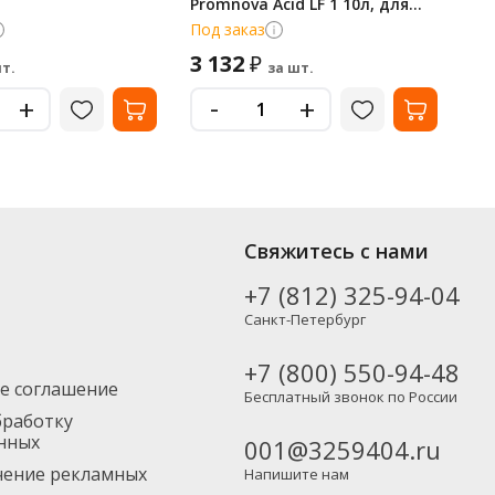
Promnova Acid LF 1 10л, для
Ин
удаления минеральных
эк
Под заказ
В 
отложений, D045-10
3 132
3
₽
т.
за шт.
-
+
+
Свяжитесь с нами
+7 (812) 325-94-04
Санкт-Петербург
+7 (800) 550-94-48
е соглашение
Бесплатный звонок по России
бработку
нных
001@3259404.ru
учение рекламных
Напишите нам