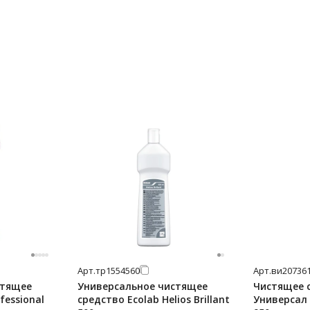
Арт.
тр1554560
Арт.
ви20736
стящее
Универсальное чистящее
Чистящее 
fessional
средство Ecolab Helios Brillant
Универсал 