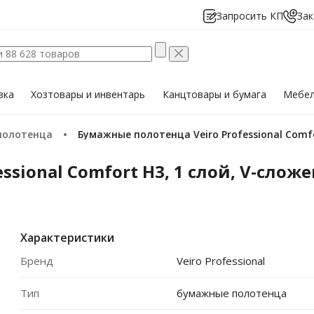
Запросить КП
Зак
вка
Хозтовары
и инвентарь
Канцтовары
и бумага
Мебе
полотенца
Бумажные полотенца Veiro Professional Comfo
sional Comfort H3, 1 слой, V-сложе
Характеристики
Бренд
Veiro Professional
Тип
бумажные полотенца