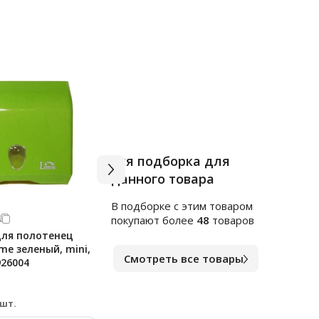
Вся подборка для
данного товара
В подборке c этим товаром
4
Арт.
тр1764463
Арт.
ф
покупают более
48
товаров
для полотенец
Диспенсер для полотенец
Дисп
me зеленый, mini,
листовых Lime черный, mini, V
SOLV
Смотреть все товары
926004
укладка, 926002
слож
плас
В наличии
В на
1 466
3 2
₽
 шт.
за шт.