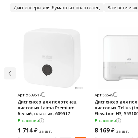
Диспенсеры для бумажных полотенец
Запчасти и а
Арт.
ф609517
Арт.
56549
Диспенсер для полотенец
Диспенсер для по
листовых Laima Premium
листовых Tellus (to
белый, пластик, 609517
Elevation H3, 55310
белый
В наличии
В наличии
1 714
8 169
₽
₽
за шт.
за шт.