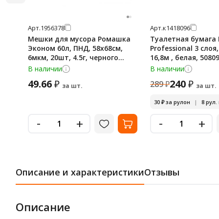
Арт.
1956378
Арт.
к1418096
Мешки для мусора Ромашка
Туалетная бумага 
Эконом 60л, ПНД, 58х68см,
Professional 3 слоя
6мкм, 20шт, 4.5г, черного
16,8м , белая, 5080
цвета, в рулоне
В наличии
В наличии
49.66
240
₽
₽
289
₽
за шт.
за шт.
30
₽
за рулон
|
8 рул.
-
-
+
+
Описание и характеристики
Отзывы
Описание