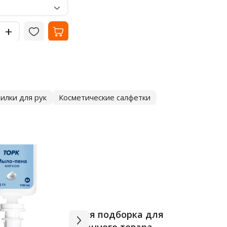
-
Цвет
черный
-
+
+
илки для рук
Косметические салфетки
Вся подборка для