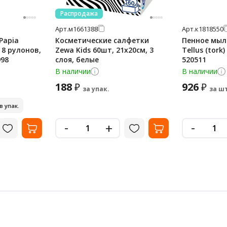
Распродажа
Арт.
м1661388
Арт.
к1818550
Papia
Косметические салфетки
Пенное мыл
, 8 рулонов,
Zewa Kids 60шт, 21х20см, 3
Tellus (tork)
998
слоя, белые
520511
В наличии
В наличии
188
926
₽
₽
за упак.
за шт
 в упак.
-
-
+