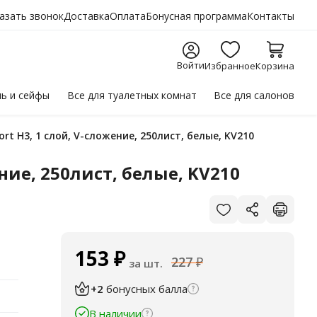
азать звонок
Доставка
Оплата
Бонусная программа
Контакты
Войти
Избранное
Корзина
ль
и сейфы
Все для
туалетных комнат
Все для
салонов
rt H3, 1 слой, V-сложение, 250лист, белые, KV210
ние, 250лист, белые, KV210
153
₽
227
₽
за шт.
+2
бонусных балла
В наличии