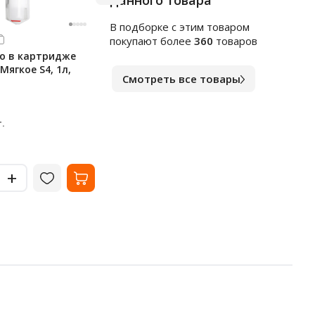
данного товара
В подборке c этим товаром
Арт.
к1564553
Арт.
в
покупают более
360
товаров
о в картридже
Индивидуальные покрытия
Чист
 Мягкое S4, 1л,
на унитаз Merida Stella, 1/4
сант
Смотреть все товары
сложения, 100 листов, С-89
1л, 
В наличии
В на
238
10
₽
.
за упак.
-
-
+
+