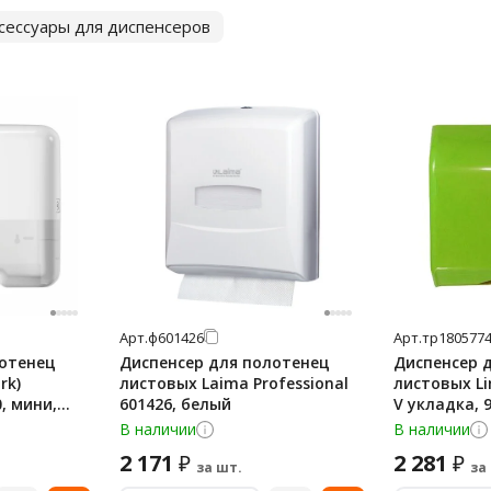
ксессуары для диспенсеров
Арт.
ф601426
Арт.
тр180577
лотенец
Диспенсер для полотенец
Диспенсер 
rk)
листовых Laima Professional
листовых Li
0, мини,
601426, белый
V укладка, 
В наличии
В наличии
2 171
2 281
₽
₽
за шт.
за