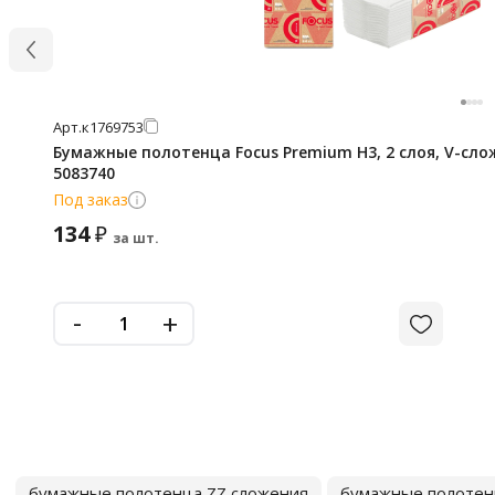
Арт.
к1769753
Бумажные полотенца Focus Premium H3, 2 слоя, V-слож
5083740
Под заказ
134
₽
за шт.
-
+
бумажные полотенца ZZ сложения
бумажные полотен