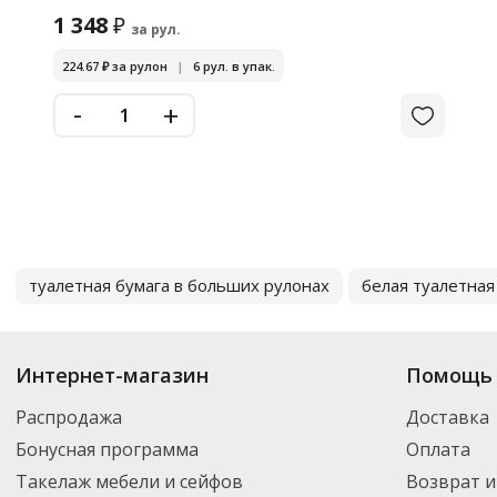
1 348
₽
за рул.
224.67
₽
за рулон
|
6 рул. в упак.
-
+
туалетная бумага в больших рулонах
белая туалетная
Интернет-магазин
Помощь 
Распродажа
Доставка
Бонусная программа
Оплата
Такелаж мебели и сейфов
Возврат и