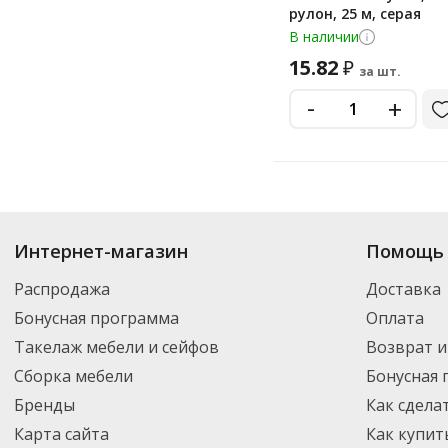
рулон, 25 м, серая
В наличии
15.82
₽
за шт.
-
+
Купить
Добрый Моток
по цене от 15.82
₽
до 303
₽
. В ассортименте инт
Интернет-магазин
Помощь 
можете выбрать нужный товар и добавить его в корзину для дальнейшег
партнерской транспортной компанией DPD. Для постоянных клиентов -
Распродажа
Доставка
Бонусная программа
Оплата
Такелаж мебели и сейфов
Возврат и
Сборка мебели
Бонусная
Бренды
Как сдела
Карта сайта
Как купит