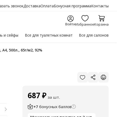
азать звонок
Доставка
Оплата
Бонусная программа
Контакты
Войти
Избранное
Корзина
ль
и сейфы
Все для
туалетных комнат
Все для
салонов
, А4, 500л., 65г/м2, 92%
687
₽
за шт.
+7
бонусных баллов