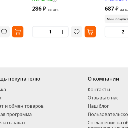
286
687
₽
₽
за шт.
за ш
Мин. покупка
-
-
+
щь покупателю
О компании
вка
Контакты
а
Отзывы о нас
т и обмен товаров
Наш блог
ная программа
Пользовательско
елать заказ
Соглашение на о