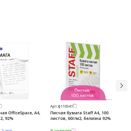
Арт.
ф110541
Арт
ая OfficeSpace, А4,
Писчая бумага Staff А4, 100
Бум
м2, 92%
листов, 60г/м2, белизна 92%
Off
-3 дня
В наличии
В н