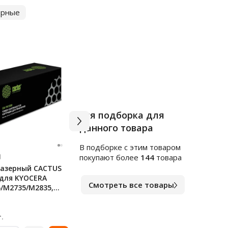
ерные
Вся подборка для
данного товара
В подборке c этим товаром
Арт.
ф141235
покупают более
144
товара
азерный CACTUS
Ручка гелевая Erich Krause
 для KYOCERA
Megapolis синяя, 0.5мм
Смотреть все товары
/M2735/M2835,
стр.
В наличии
119
₽
.
за шт.