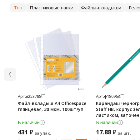
Топ
Пластиковые папки
Файлы-вкладыши
Геле
Арт.
я253788
Арт.
ф180963
Файл-вкладыш А4 Officespace
Карандаш черног
глянцевая, 30 мкм, 100шт/уп
Staff HB, корпус зе
ластиком, заточе
В наличии
В наличии
431
17.88
₽
₽
за упак.
за шт.