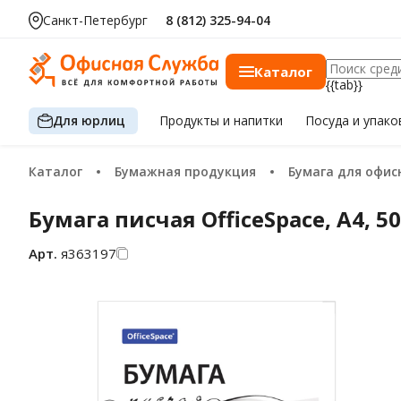
Санкт-Петербург
8 (812) 325-94-04
Каталог
{{tab}}
Для юрлиц
Продукты
и напитки
Посуда
и упако
Каталог
Бумажная продукция
Бумага для офисно
Бумага писчая OfficeSpace, А4, 50
Арт.
я363197