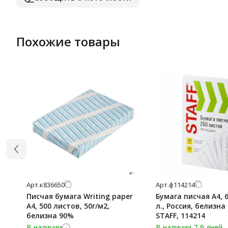
Похожие товары
Арт.
к836650
Арт.
ф114214
Писчая бумага Writing paper
Бумага писчая А4, 6
А4, 500 листов, 50г/м2,
л., Россия, белизна 
белизна 90%
STAFF, 114214
В наличии
В наличии 7-9 дней