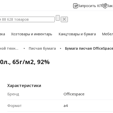
Запросить КП
Зак
вка
Хозтовары
и инвентарь
Канцтовары
и бумага
Мебе
й техники
Писчая бумага
Бумага писчая OfficeSpace
0л., 65г/м2, 92%
Характеристики
Бренд
Officespace
Формат
a4