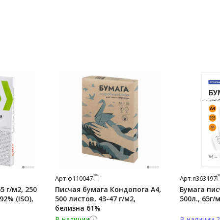
Арт.
ф110047
Арт.
я363197
5 г/м2, 250
Писчая бумага Кондопога А4,
Бумага писч
92% (ISO),
500 листов, 43-47 г/м2,
500л., 65г/
белизна 61%
В наличии
В наличии 2