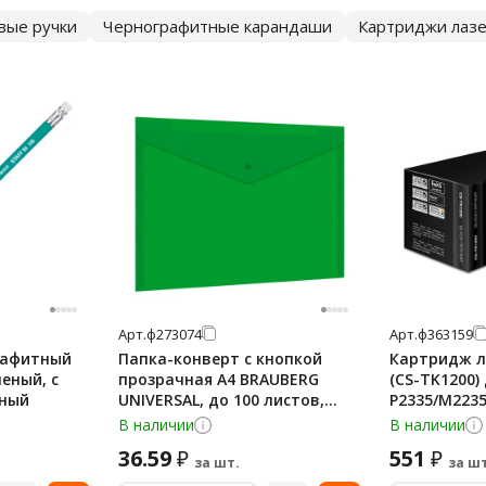
вые ручки
Чернографитные карандаши
Картриджи лаз
Арт.
ф273074
Арт.
ф363159
рафитный
Папка-конверт с кнопкой
Картридж л
леный, с
прозрачная А4 BRAUBERG
(CS-TK1200)
нный
UNIVERSAL, до 100 листов,
P2335/M2235
зеленая, 0,15 мм, 273074
ресурс 3000 
В наличии
В наличии
36.59
551
₽
₽
за шт.
за шт