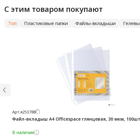
С этим товаром покупают
Топ
Пластиковые папки
Файлы-вкладыши
Гелевы
Арт.
я253788
Файл-вкладыш А4 Officespace глянцевая, 30 мкм, 100ш
В наличии