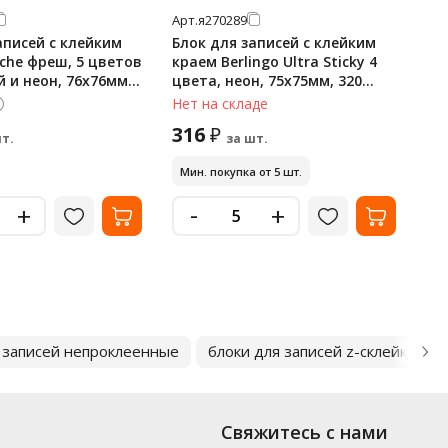
Арт.
я270289
Арт
аписей с клейким
Блок для записей с клейким
Бл
che фреш, 5 цветов
краем Berlingo Ultra Sticky 4
кра
 и неон, 76х76мм,
цвета, неон, 75х75мм, 320
зе
листов
ли
Нет на складе
В 
316
84
₽
т.
за шт.
Мин. покупка от 5 шт.
Ми
-
+
+
 записей непроклеенные
блоки для записей z-склейки
Свяжитесь с нами