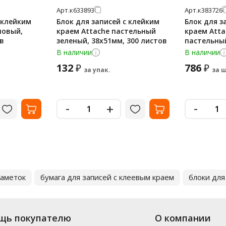
Арт.
к633893
Арт.
к383726
 клейким
Блок для записей с клейким
Блок для з
новый,
краем Attache пастельный
краем Atta
ов
зеленый, 38х51мм, 300 листов
пастельный
400 листов
В наличии
В наличии
132
786
₽
₽
за упак.
за ш
-
-
+
заметок
бумага для записей с клеевым краем
блоки для
щь покупателю
О компании