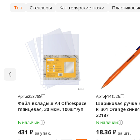
Топ
Степлеры
Канцелярские ножи
Пластиковы
Арт.
я253788
Арт.
ф141526
Файл-вкладыш А4 Officespace
Шариковая ручка E
глянцевая, 30 мкм, 100шт/уп
R-301 Orange синяя
22187
В наличии
В наличии
431
18.36
₽
₽
за упак.
за шт.