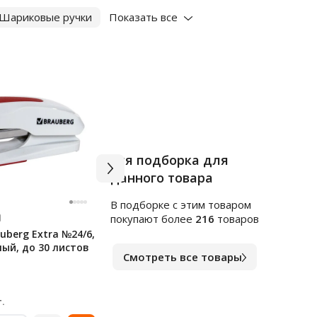
Шариковые ручки
Показать все
Вся подборка для
данного товара
В подборке c этим товаром
Арт.
ф273074
Арт.
ф
покупают более
216
товаров
uberg Extra №24/6,
Папка-конверт с кнопкой
Канц
ый, до 30 листов
прозрачная А4 BRAUBERG
18мм
Смотреть все товары
UNIVERSAL, до 100 листов,
зеленая, 0,15 мм, 273074
В наличии
В на
36.59
90.
₽
.
за шт.