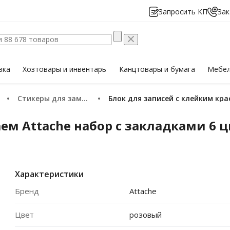
Запросить КП
Зак
вка
Хозтовары
и инвентарь
Канцтовары
и бумага
Мебе
Стикеры для заметок
Блок для записей с клейким кр
ем Attache набор с закладками 6 ц
Характеристики
Бренд
Attache
Цвет
розовый