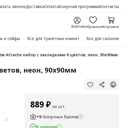
азать звонок
Доставка
Оплата
Бонусная программа
Контакты
Войти
Избранное
Корзина
ль
и сейфы
Все для
туалетных комнат
Все для
салонов
аем Attache набор с закладками 6 цветов, неон, 90х90мм
ветов, неон, 90х90мм
889
₽
за шт.
+9
бонусных баллов
В наличии