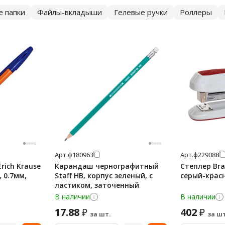
е папки
Файлы-вкладыши
Гелевые ручки
Роллеры
Арт.
ф180963
Арт.
ф229088
rich Krause
Карандаш чернографитный
Степлер Bra
, 0.7мм,
Staff HB, корпус зеленый, с
серый-красн
ластиком, заточенный
В наличии
В наличии
17.88
402
₽
₽
за шт.
за шт