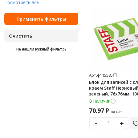
25 шт
Посмотреть все
неоновый ассорти
250 шт
оранжевый
30 шт
прозрачный/желтый
300 шт
пурпурный
320 шт
розовый
Не нашли нужный фильтр?
40 шт
салатовый
400 шт
синий
450 шт
синий неон
Арт.
ф115585
50 шт
Блок для записей с к
сиреневый
краем Staff Неоновы
525 шт
зеленый, 76х76мм, 10
фиолетовый
листов
80 шт
В наличии
черный
70.97
₽
90 шт
за шт.
ярко-желтый
95 шт
-
+