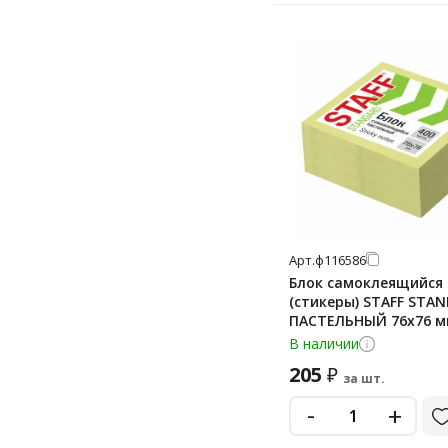
Арт.
ф116586
Блок самоклеящийся
(стикеры) STAFF STA
ПАСТЕЛЬНЫЙ 76х76 м
желтый, 400 листов, 
В наличии
205
₽
за шт.
-
+