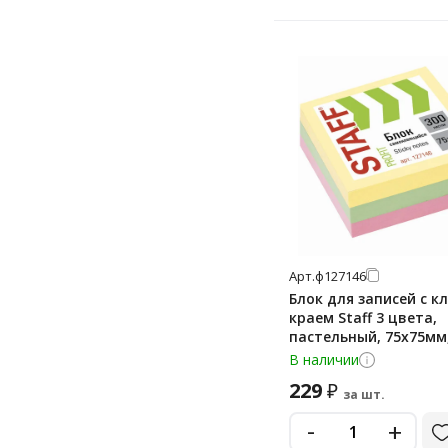
Арт.
ф127146
Блок для записей с к
краем Staff 3 цвета,
пастельный, 75х75мм,
листов
В наличии
229
₽
за шт.
-
+