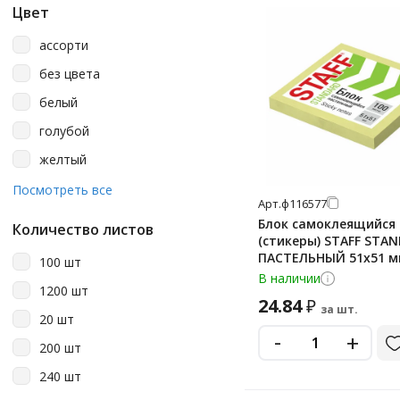
Цвет
Kores
ассорти
M&g
без цвета
Meshu
белый
Officespace
голубой
Scotch
желтый
Staff
желтый неон
Посмотреть все
Stick'n
Арт.
ф116577
зеленый
Блок самоклеящийся
Юнландия
Количество листов
(стикеры) STAFF STA
коричневый
ПАСТЕЛЬНЫЙ 51х51 м
100 шт
крафт
желтый, 100 листов, 
В наличии
1200 шт
малиновый
24.84
₽
за шт.
20 шт
многоцветный
-
+
200 шт
набор 4 цвета
240 шт
набор 5 цветов