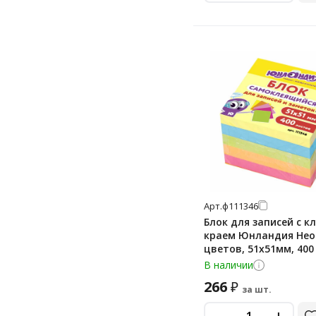
Арт.
ф111346
Блок для записей с к
краем Юнландия Нео
цветов, 51х51мм, 400
В наличии
266
₽
за шт.
-
+