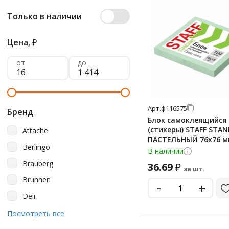
Только в наличии
Цена,
₽
от
до
Арт.
ф116575
Бренд
Блок самоклеящийся
(стикеры) STAFF STA
Attache
ПАСТЕЛЬНЫЙ 76х76 м
Berlingo
зеленый, 100 листов,
В наличии
Brauberg
36.69
₽
за шт.
Brunnen
-
+
Deli
Erich Krause
Посмотреть все
Esselte